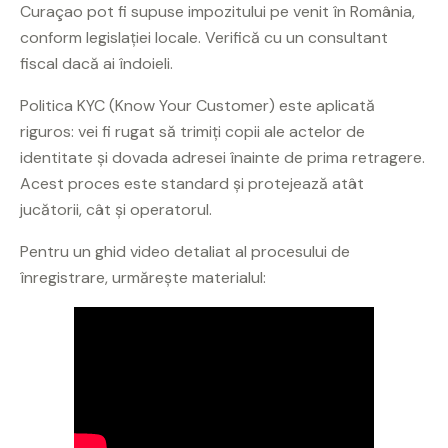
Curaçao pot fi supuse impozitului pe venit în România,
conform legislației locale. Verifică cu un consultant
fiscal dacă ai îndoieli.
Politica KYC (Know Your Customer) este aplicată
riguros: vei fi rugat să trimiți copii ale actelor de
identitate și dovada adresei înainte de prima retragere.
Acest proces este standard și protejează atât
jucătorii, cât și operatorul.
Pentru un ghid video detaliat al procesului de
înregistrare, urmărește materialul: