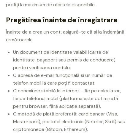
profiți la maximum de ofertele disponibile.
Pregătirea înainte de înregistrare
Înainte de a crea un cont, asigură-te că ai la îndemână
următoarele:
Un document de identitate valabil (carte de
identitate, pașaport sau permis de conducere)
pentru verificarea contului.
O adresă de e-mail funcțională și un număr de
telefon mobil la care poți fi contactat.
O conexiune stabilă la internet – fie pe calculator,
fie pe telefonul mobil (platforma este optimizată
pentru browser, fără aplicație separată).
O metodă de plată preferată: card bancar (Visa,
Mastercard), portofel electronic (Neteller, Skrill) sau
criptomonede (Bitcoin, Ethereum).