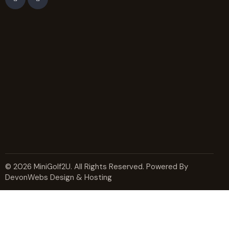
© 2026 MiniGolf2U. All Rights Reserved. Powered By
DevonWebs Design & Hosting