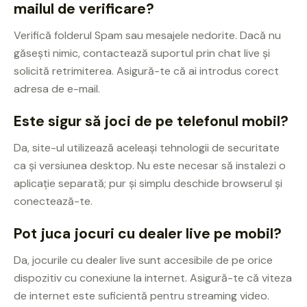
mailul de verificare?
Verifică folderul Spam sau mesajele nedorite. Dacă nu
găsești nimic, contactează suportul prin chat live și
solicită retrimiterea. Asigură-te că ai introdus corect
adresa de e-mail.
Este sigur să joci de pe telefonul mobil?
Da, site-ul utilizează aceleași tehnologii de securitate
ca și versiunea desktop. Nu este necesar să instalezi o
aplicație separată; pur și simplu deschide browserul și
conectează-te.
Pot juca jocuri cu dealer live pe mobil?
Da, jocurile cu dealer live sunt accesibile de pe orice
dispozitiv cu conexiune la internet. Asigură-te că viteza
de internet este suficientă pentru streaming video.