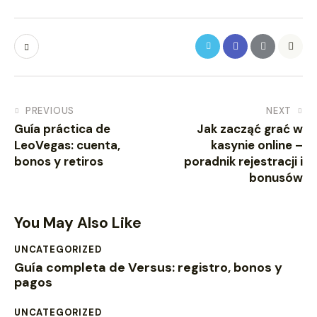
PREVIOUS
NEXT
Guía práctica de
Jak zacząć grać w
LeoVegas: cuenta,
kasynie online –
bonos y retiros
poradnik rejestracji i
bonusów
You May Also Like
UNCATEGORIZED
Guía completa de Versus: registro, bonos y
pagos
UNCATEGORIZED