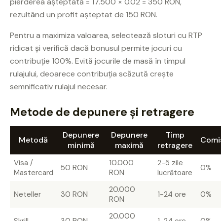
pierderea așteptată = 17.500 × 0.02 = 350 RON,
rezultând un profit așteptat de 150 RON.
Pentru a maximiza valoarea, selectează sloturi cu RTP
ridicat și verifică dacă bonusul permite jocuri cu
contribuție 100%. Evită jocurile de masă în timpul
rulajului, deoarece contribuția scăzută crește
semnificativ rulajul necesar.
Metode de depunere și retragere
Depunere
Depunere
Timp
Metodă
Comi
minimă
maximă
retragere
Visa /
10.000
2-5 zile
50 RON
0%
Mastercard
RON
lucrătoare
20.000
Neteller
30 RON
1-24 ore
0%
RON
20.000