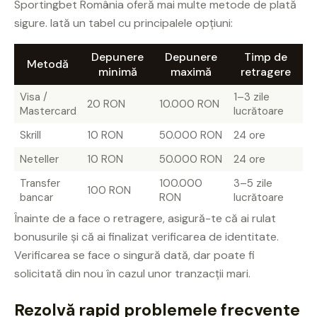
Sportingbet România oferă mai multe metode de plată
sigure. Iată un tabel cu principalele opțiuni:
Depunere
Depunere
Timp de
Metodă
minimă
maximă
retragere
Visa /
1–3 zile
20 RON
10.000 RON
Mastercard
lucrătoare
Skrill
10 RON
50.000 RON
24 ore
Neteller
10 RON
50.000 RON
24 ore
Transfer
100.000
3–5 zile
100 RON
bancar
RON
lucrătoare
Înainte de a face o retragere, asigură-te că ai rulat
bonusurile și că ai finalizat verificarea de identitate.
Verificarea se face o singură dată, dar poate fi
solicitată din nou în cazul unor tranzacții mari.
Rezolvă rapid problemele frecvente