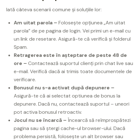
Iată câteva scenarii comune și soluțiile lor:
Am uitat parola –
Folosește opțiunea „Am uitat
parola” de pe pagina de login. Vei primi un e-mail cu
un link de resetare. Asigură-te că verifică și folderul
Spam.
Retragerea este în așteptare de peste 48 de
ore –
Contactează suportul clienți prin chat live sau
e-mail. Verifică dacă ai trimis toate documentele de
verificare.
Bonusul nu s-a activat după depunere –
Asigură-te că ai selectat optiunea de bonus la
depunere. Dacă nu, contactează suportul – uneori
pot activa bonusul retroactiv.
Jocul nu se încarcă –
Încearcă să reîmprospătezi
pagina sau să ștergi cache-ul browser-ului. Dacă
problema persistă, folosește un alt browser sau