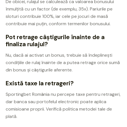
De obicei, rulajul se calculează ca valoarea bonusului
înmulțită cu un factor (de exemplu, 35x). Pariurile pe
sloturi contribuie 100%, iar cele pe jocuri de masă
contribuie mai puțin, conform termenilor bonusului.
Pot retrage câștigurile înainte de a
finaliza rulajul?
Nu, dacă ai activat un bonus, trebuie să îndeplinești
condițiile de rulaj înainte de a putea retrage orice sumă
din bonus și câștigurile aferente.
Există taxe la retrageri?
Sportingbet România nu percepe taxe pentru retrageri,
dar banca sau portofelul electronic poate aplica
comisioane proprii. Verifică politica metodei tale de
plată.