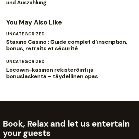
und Auszahlung
You May Also Like
UNCATEGORIZED
Staxino Casino : Guide complet d’inscription,
bonus, retraits et sécurité
UNCATEGORIZED
Locowin-kasinon rekisteröinti ja
bonuslaskenta – täydellinen opas
Book, Relax and let us entertain
your guests