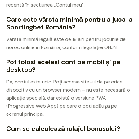
recentă în secțiunea „Contul meu”.
Care este vârsta minimă pentru a juca la
Sportingbet România?
Vârsta minimă legală este de 18 ani pentru jocurile de
noroc online în România, conform legislației ONJN.
Pot folosi același cont pe mobil și pe
desktop?
Da, contul este unic. Poți accesa site-ul de pe orice
dispozitiv cu un browser modern – nu este necesară o
aplicație specială, dar există o versiune PWA
(Progressive Web App) pe care o poți adăuga pe
ecranul principal.
Cum se calculează rulajul bonusului?