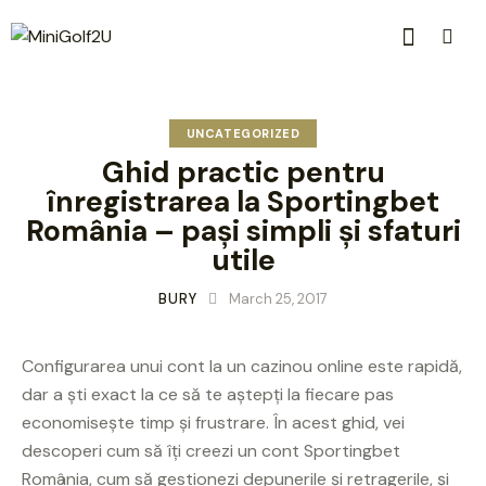
UNCATEGORIZED
Ghid practic pentru
înregistrarea la Sportingbet
România – pași simpli și sfaturi
utile
BURY
March 25, 2017
Configurarea unui cont la un cazinou online este rapidă,
dar a ști exact la ce să te aștepți la fiecare pas
economisește timp și frustrare. În acest ghid, vei
descoperi cum să îți creezi un cont Sportingbet
România, cum să gestionezi depunerile și retragerile, și