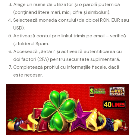
Alege un nume de utilizator și o parolă puternică
(conținând litere mari, mici, cifre și simboluri).
Selectează moneda contului (de obicei RON, EUR sau
USD).
Activează contul prin linkul trimis pe email – verifică
și folderul Spam.
Accesează „Setări” și activează autentificarea cu
doi factori (2FA) pentru securitate suplimentară.
Completează profilul cu informațiile fiscale, dacă
este necesar.