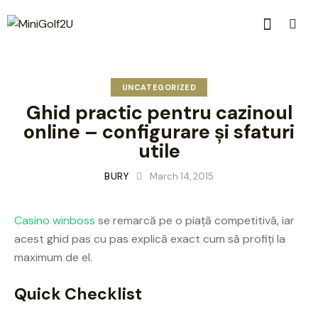
UNCATEGORIZED
Ghid practic pentru cazinoul
online – configurare și sfaturi
utile
BURY
March 14, 2015
Casino winboss
se remarcă pe o piață competitivă, iar
acest ghid pas cu pas explică exact cum să profiți la
maximum de el.
Quick Checklist