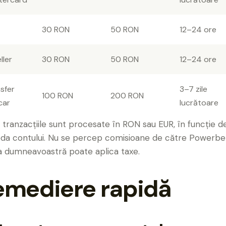
l
30 RON
50 RON
12–24 ore
ller
30 RON
50 RON
12–24 ore
sfer
3–7 zile
100 RON
200 RON
car
lucrătoare
 tranzacțiile sunt procesate în RON sau EUR, în funcție d
a contului. Nu se percep comisioane de către Powerbet
 dumneavoastră poate aplica taxe.
emediere rapidă