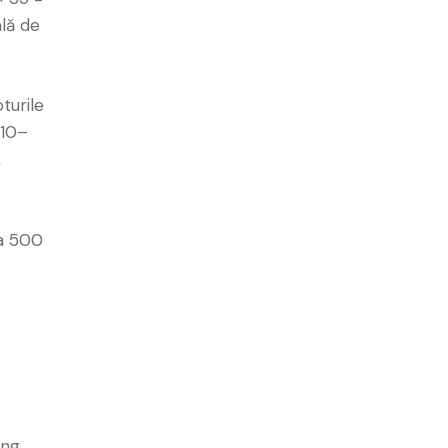
lă de
oturile
 10–
,
la 500
ing