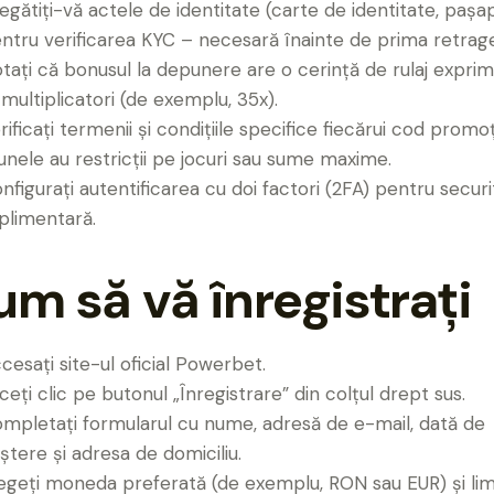
egătiți-vă actele de identitate (carte de identitate, pașa
ntru verificarea KYC – necesară înainte de prima retrag
tați că bonusul la depunere are o cerință de rulaj expri
 multiplicatori (de exemplu, 35x).
rificați termenii și condițiile specifice fiecărui cod promo
unele au restricții pe jocuri sau sume maxime.
nfigurați autentificarea cu doi factori (2FA) pentru secur
plimentară.
m să vă înregistrați
cesați site-ul oficial Powerbet.
ceți clic pe butonul „Înregistrare” din colțul drept sus.
mpletați formularul cu nume, adresă de e-mail, dată de
ștere și adresa de domiciliu.
egeți moneda preferată (de exemplu, RON sau EUR) și li