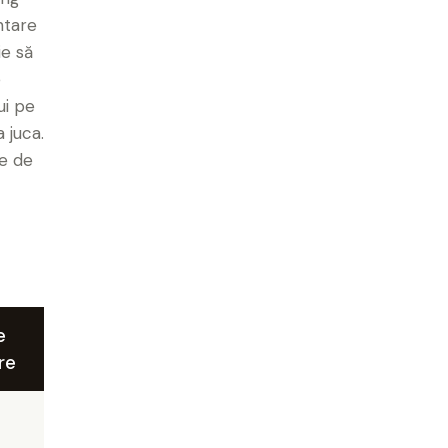
ntare
ie să
e
ui pe
a juca.
te de
e
re