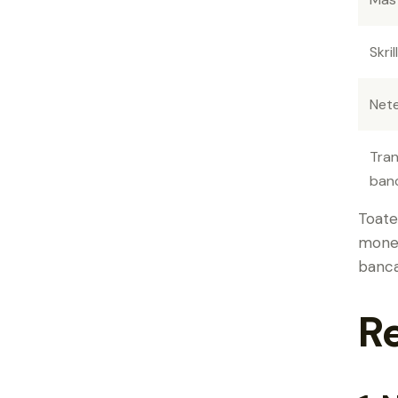
Skril
Nete
Tran
ban
Toate
moned
banca
R