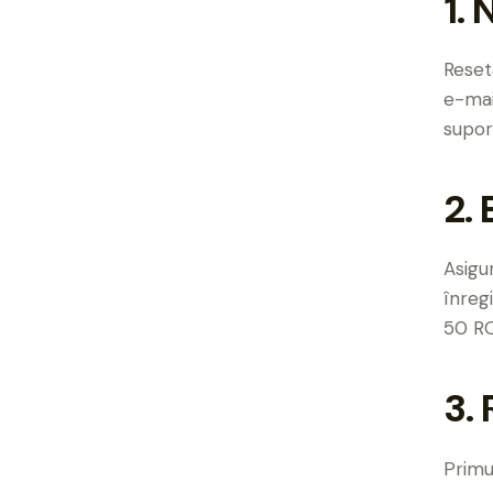
1.
Reset
e-mai
suport
2.
Asigu
înreg
50 RO
3.
Primul