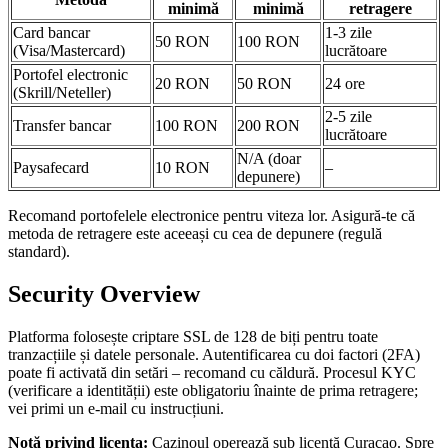
minimă
minimă
retragere
Card bancar
1-3 zile
50 RON
100 RON
(Visa/Mastercard)
lucrătoare
Portofel electronic
20 RON
50 RON
24 ore
(Skrill/Neteller)
2-5 zile
Transfer bancar
100 RON
200 RON
lucrătoare
N/A (doar
Paysafecard
10 RON
–
depunere)
Recomand portofelele electronice pentru viteza lor. Asigură-te că
metoda de retragere este aceeași cu cea de depunere (regulă
standard).
Security Overview
Platforma folosește criptare SSL de 128 de biți pentru toate
tranzacțiile și datele personale. Autentificarea cu doi factori (2FA)
poate fi activată din setări – recomand cu căldură. Procesul KYC
(verificare a identității) este obligatoriu înainte de prima retragere;
vei primi un e-mail cu instrucțiuni.
Notă privind licența:
Cazinoul operează sub licență Curacao. Spre