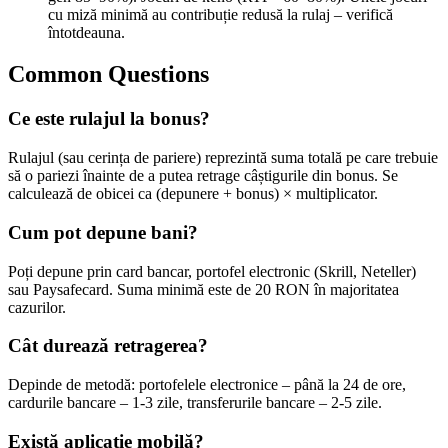
cu miză minimă au contribuție redusă la rulaj – verifică
întotdeauna.
Common Questions
Ce este rulajul la bonus?
Rulajul (sau cerința de pariere) reprezintă suma totală pe care trebuie
să o pariezi înainte de a putea retrage câștigurile din bonus. Se
calculează de obicei ca (depunere + bonus) × multiplicator.
Cum pot depune bani?
Poți depune prin card bancar, portofel electronic (Skrill, Neteller)
sau Paysafecard. Suma minimă este de 20 RON în majoritatea
cazurilor.
Cât durează retragerea?
Depinde de metodă: portofelele electronice – până la 24 de ore,
cardurile bancare – 1-3 zile, transferurile bancare – 2-5 zile.
Există aplicație mobilă?