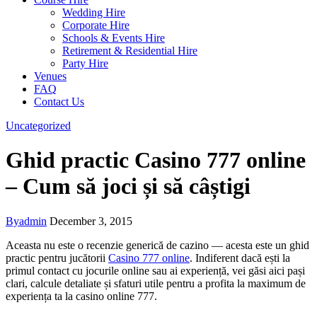
Wedding Hire
Corporate Hire
Schools & Events Hire
Retirement & Residential Hire
Party Hire
Venues
FAQ
Contact Us
Uncategorized
Ghid practic Casino 777 online
– Cum să joci și să câștigi
By
admin
December 3, 2015
Aceasta nu este o recenzie generică de cazino — acesta este un ghid
practic pentru jucătorii
Casino 777 online
. Indiferent dacă ești la
primul contact cu jocurile online sau ai experiență, vei găsi aici pași
clari, calcule detaliate și sfaturi utile pentru a profita la maximum de
experiența ta la casino online 777.