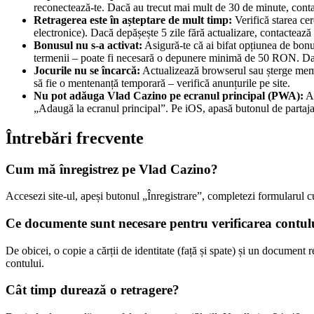
reconectează-te. Dacă au trecut mai mult de 30 de minute, conta
Retragerea este în așteptare de mult timp:
Verifică starea ce
electronice). Dacă depășește 5 zile fără actualizare, contactează 
Bonusul nu s-a activat:
Asigură-te că ai bifat opțiunea de bonu
termenii – poate fi necesară o depunere minimă de 50 RON. Dacă 
Jocurile nu se încarcă:
Actualizează browserul sau șterge memo
să fie o mentenanță temporară – verifică anunțurile pe site.
Nu pot adăuga Vlad Cazino pe ecranul principal (PWA):
As
„Adaugă la ecranul principal”. Pe iOS, apasă butonul de partaja
Întrebări frecvente
Cum mă înregistrez pe Vlad Cazino?
Accesezi site-ul, apeși butonul „Înregistrare”, completezi formularul c
Ce documente sunt necesare pentru verificarea contul
De obicei, o copie a cărții de identitate (față și spate) și un document r
contului.
Cât timp durează o retragere?