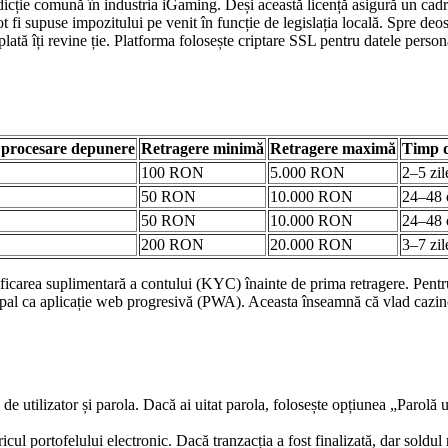
ie comună în industria iGaming. Deși această licență asigură un cadru d
 pot fi supuse impozitului pe venit în funcție de legislația locală. Spr
i plată îți revine ție. Platforma folosește criptare SSL pentru datele per
procesare depunere
Retragere minimă
Retragere maximă
Timp d
100 RON
5.000 RON
2–5 zil
50 RON
10.000 RON
24–48 
50 RON
10.000 RON
24–48 
200 RON
20.000 RON
3–7 zil
rificarea suplimentară a contului (KYC) înainte de prima retragere. Pentr
ncipal ca aplicație web progresivă (PWA). Aceasta înseamnă că vlad cazino
de utilizator și parola. Dacă ai uitat parola, folosește opțiunea „Parolă
ricul portofelului electronic. Dacă tranzacția a fost finalizată, dar soldu