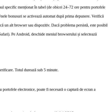
nul specific menționat în tabel (de obicei 24–72 ore pentru portofele
. Unele bonusuri se activează automat după prima depunere. Verifică
 un alt browser sau dispozitiv. Dacă problema persistă, este posibil
Safari). Pe Android, deschide meniul browserului și selectează
verificare. Totul durează sub 5 minute.
tru portofele electronice, poate fi necesară o captură de ecran a