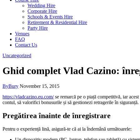
Wedding Hire
Corporate Hire
Schools & Events Hire
Retirement & Residential Hire
Party Hire
Venues
FAQ
Contact Us
Uncategorized
Ghid complet Vlad Cazino: înreg
By
Bury
November 15, 2015
https://vladcazino.eu.com/
se remarcă pe o piață competitivă, iar acest 
contul, să valorifici bonusurile și să gestionezi retragerile în siguranță.
Pregătirea înainte de înregistrare
Pentru o experiență lină, asigură-te că ai la îndemână următoarele:
Un dispozitiv modern (PC, laptop, telefon sau tabletă) cu sistem