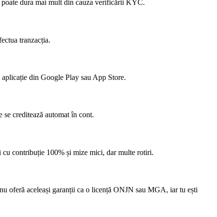
re poate dura mai mult din cauza verificării KYC.
fectua tranzacția.
o aplicație din Google Play sau App Store.
 se creditează automat în cont.
i cu contribuție 100% și mize mici, dar multe rotiri.
o nu oferă aceleași garanții ca o licență ONJN sau MGA, iar tu ești