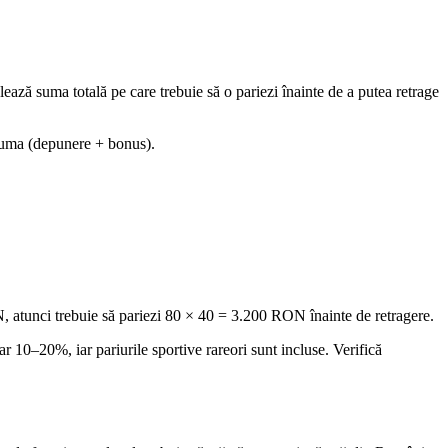
ează suma totală pe care trebuie să o pariezi înainte de a putea retrage
suma (depunere + bonus).
ON, atunci trebuie să pariezi 80 × 40 = 3.200 RON înainte de retragere.
ar 10–20%, iar pariurile sportive rareori sunt incluse. Verifică