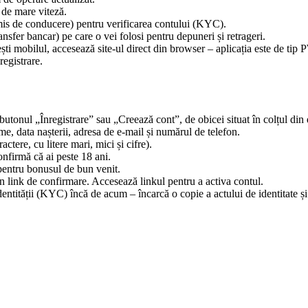
 de mare viteză.
ermis de conducere) pentru verificarea contului (KYC).
nsfer bancar) pe care o vei folosi pentru depuneri și retrageri.
i mobilul, accesează site-ul direct din browser – aplicația este de tip 
registrare.
tonul „Înregistrare” sau „Creează cont”, de obicei situat în colțul din 
, data nașterii, adresa de e-mail și numărul de telefon.
ctere, cu litere mari, mici și cifre).
firmă că ai peste 18 ani.
 pentru bonusul de bun venit.
 link de confirmare. Accesează linkul pentru a activa contul.
dentității (KYC) încă de acum – încarcă o copie a actului de identitate ș