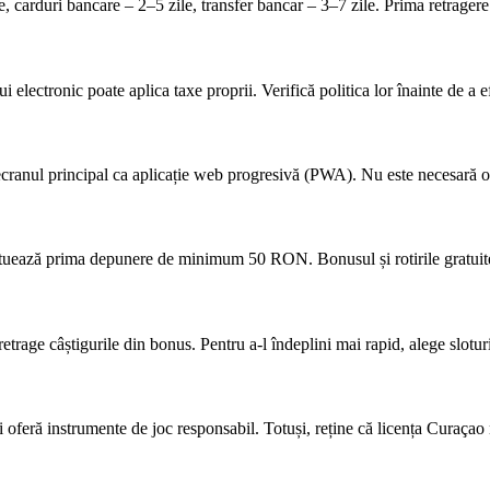
e, carduri bancare – 2–5 zile, transfer bancar – 3–7 zile. Prima retrage
electronic poate aplica taxe proprii. Verifică politica lor înainte de a e
 ecranul principal ca aplicație web progresivă (PWA). Nu este necesară 
ctuează prima depunere de minimum 50 RON. Bonusul și rotirile gratuite
retrage câștigurile din bonus. Pentru a-l îndeplini mai rapid, alege slotur
și oferă instrumente de joc responsabil. Totuși, reține că licența Curaça