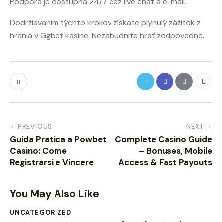
Podpora je dostupná 24/7 cez live chat a e-mail.
Dodržiavaním týchto krokov získate plynulý zážitok z
hrania v Ggbet kasíne. Nezabudnite hrať zodpovedne.
PREVIOUS
NEXT
Guida Pratica a Powbet
Complete Casino Guide
Casino: Come
– Bonuses, Mobile
Registrarsi e Vincere
Access & Fast Payouts
You May Also Like
UNCATEGORIZED