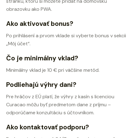
stránku, ktorú si môžete pridať na domovskú
obrazovku ako PWA.
Ako aktivovať bonus?
Po prihlásení a prvom vklade si vyberte bonus v sekcii
„Môj účet“.
Čo je minimálny vklad?
Minimálny vklad je 10 € pri väčšine metód.
Podliehajú výhry dani?
Pre hráčov z EÚ platí, že výhry z kasín s licenciou
Curacao môžu byť predmetom dane z príjmu –
odporúčame konzultáciu s účtovníkom.
Ako kontaktovať podporu?