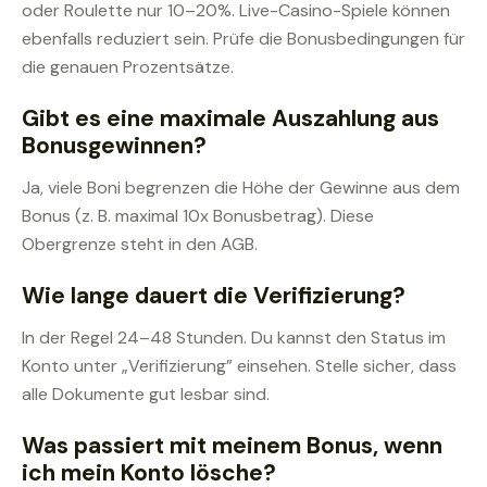
oder Roulette nur 10–20%. Live-Casino-Spiele können
ebenfalls reduziert sein. Prüfe die Bonusbedingungen für
die genauen Prozentsätze.
Gibt es eine maximale Auszahlung aus
Bonusgewinnen?
Ja, viele Boni begrenzen die Höhe der Gewinne aus dem
Bonus (z. B. maximal 10x Bonusbetrag). Diese
Obergrenze steht in den AGB.
Wie lange dauert die Verifizierung?
In der Regel 24–48 Stunden. Du kannst den Status im
Konto unter „Verifizierung” einsehen. Stelle sicher, dass
alle Dokumente gut lesbar sind.
Was passiert mit meinem Bonus, wenn
ich mein Konto lösche?