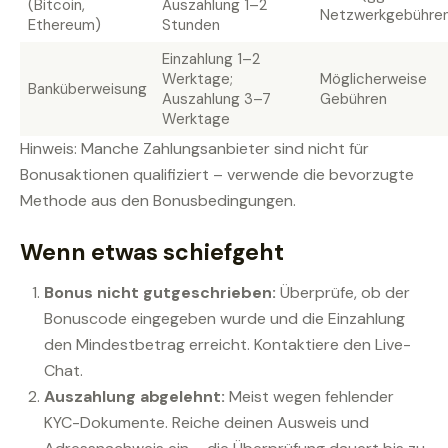
(Bitcoin,
Auszahlung 1–2
Netzwerkgebühre
Ethereum)
Stunden
Einzahlung 1–2
Werktage;
Möglicherweise
Banküberweisung
Auszahlung 3–7
Gebühren
Werktage
Hinweis: Manche Zahlungsanbieter sind nicht für
Bonusaktionen qualifiziert – verwende die bevorzugte
Methode aus den Bonusbedingungen.
Wenn etwas schiefgeht
Bonus nicht gutgeschrieben:
Überprüfe, ob der
Bonuscode eingegeben wurde und die Einzahlung
den Mindestbetrag erreicht. Kontaktiere den Live-
Chat.
Auszahlung abgelehnt:
Meist wegen fehlender
KYC-Dokumente. Reiche deinen Ausweis und