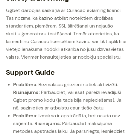
Ggbet darbojas saskaņā ar Curacao eGaming licenci.
Tas nozīmē, ka kazino atbilst noteiktiem drošības
standartiem, piemēram, SSL šifrēšanai un nejaušo
skaitļu ģeneratoru testēšanai. Tomēr atcerieties, ka
laimesti no Curacao licencētiem kazino var tikt aplikti ar
vietējo ienākuma nodokli atkarībā no jūsu dzīvesvietas
valsts. Vienmēr konsultējieties ar nodokļu speciālistu.
Support Guide
Problēma:
Bezmaksas griezieni netiek aktivizēti.
Risinājums:
Pārbaudiet, vai esat pareizi ievadījuši
Ggbet promo kodu (ja tāds bija nepieciešams). Ja
nē, sazinieties ar atbalstu caur tiešo čatu.
Problēma:
Izmaksa ir apstrādāta, bet nauda nav
saņemta.
Risinājums:
Pārbaudiet maksājuma
metodes apstrādes laiku. Ja pārsniegts, iesniedziet