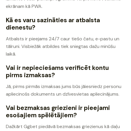
ekrānam kā PWA.
Kā es varu sazināties ar atbalsta
dienestu?
Atbalsts ir pieejams 24/7 caur tiešo čatu, e-pastu un
tālruni. Visbiežāk atbildes tiek sniegtas dažu minūšu
laikā.
Vai ir nepieciešams verificēt kontu
pirms izmaksas?
Jā, pirms pirmās izmaksas jums būs jāiesniedz personu
apliecinošs dokuments un dzīvesvietas apliecinājums.
Vai bezmaksas griezieni ir pieejami
esošajiem spēlētājiem?
Dažkārt Ggbet piedāvā bezmaksas griezienus kā daļu