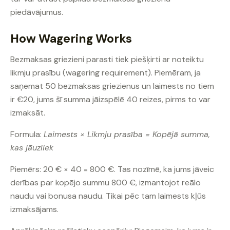
piedāvājumus.
How Wagering Works
Bezmaksas griezieni parasti tiek piešķirti ar noteiktu
likmju prasību (wagering requirement). Piemēram, ja
saņemat 50 bezmaksas griezienus un laimests no tiem
ir €20, jums šī summa jāizspēlē 40 reizes, pirms to var
izmaksāt.
Formula:
Laimests × Likmju prasība = Kopējā summa,
kas jāuzliek
Piemērs: 20 € × 40 = 800 €. Tas nozīmē, ka jums jāveic
derības par kopējo summu 800 €, izmantojot reālo
naudu vai bonusa naudu. Tikai pēc tam laimests kļūs
izmaksājams.