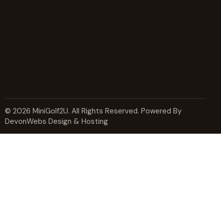
© 2026 MiniGolf2U. All Rights Reserved. Powered By
DevonWebs Design & Hosting