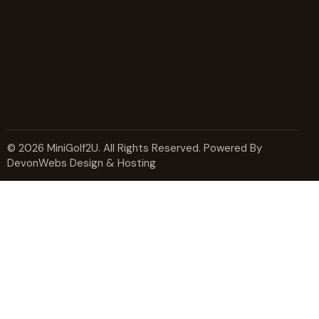
© 2026 MiniGolf2U. All Rights Reserved. Powered By
DevonWebs Design & Hosting