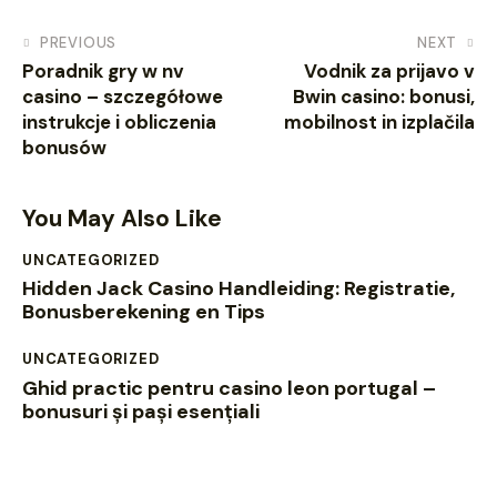
PREVIOUS
NEXT
Poradnik gry w nv
Vodnik za prijavo v
casino – szczegółowe
Bwin casino: bonusi,
instrukcje i obliczenia
mobilnost in izplačila
bonusów
You May Also Like
UNCATEGORIZED
Hidden Jack Casino Handleiding: Registratie,
Bonusberekening en Tips
UNCATEGORIZED
Ghid practic pentru casino leon portugal –
bonusuri și pași esențiali