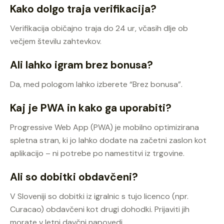
Kako dolgo traja verifikacija?
Verifikacija običajno traja do 24 ur, včasih dlje ob
večjem številu zahtevkov.
Ali lahko igram brez bonusa?
Da, med pologom lahko izberete “Brez bonusa”.
Kaj je PWA in kako ga uporabiti?
Progressive Web App (PWA) je mobilno optimizirana
spletna stran, ki jo lahko dodate na začetni zaslon kot
aplikacijo – ni potrebe po namestitvi iz trgovine.
Ali so dobitki obdavčeni?
V Sloveniji so dobitki iz igralnic s tujo licenco (npr.
Curacao) obdavčeni kot drugi dohodki. Prijaviti jih
morate v letni davčni napovedi.