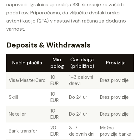
napovedi. Igralnica uporablja SSL šifriranje za zaščito
podatkov. Priporočamo, da vključite dvofaktorsko
avtentikacijo (2FA) v nastavitvah računa za dodatno
varnost.
Deposits & Withdrawals
Min.
Čas dviga
Način plačila
Provizija
polog
(približno)
10
1–3 delovni
Visa/MasterCard
Brez provizije
EUR
dnevi
10
Skrill
Do 24 ur
Brez provizije
EUR
10
Neteller
Do 24 ur
Brez provizije
EUR
20
3–7
Možna
Bank transfer
EUR
delovnih dni
provizija banke