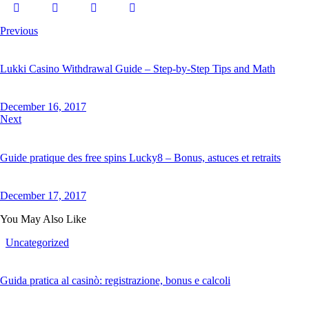
Previous
Lukki Casino Withdrawal Guide – Step-by-Step Tips and Math
December 16, 2017
Next
Guide pratique des free spins Lucky8 – Bonus, astuces et retraits
December 17, 2017
You May Also Like
Uncategorized
Guida pratica al casinò: registrazione, bonus e calcoli