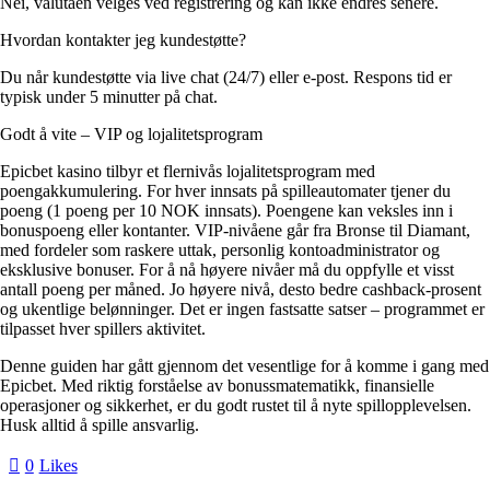
Nei, valutaen velges ved registrering og kan ikke endres senere.
Hvordan kontakter jeg kundestøtte?
Du når kundestøtte via live chat (24/7) eller e-post. Respons tid er
typisk under 5 minutter på chat.
Godt å vite – VIP og lojalitetsprogram
Epicbet kasino tilbyr et flernivås lojalitetsprogram med
poengakkumulering. For hver innsats på spilleautomater tjener du
poeng (1 poeng per 10 NOK innsats). Poengene kan veksles inn i
bonuspoeng eller kontanter. VIP-nivåene går fra Bronse til Diamant,
med fordeler som raskere uttak, personlig kontoadministrator og
eksklusive bonuser. For å nå høyere nivåer må du oppfylle et visst
antall poeng per måned. Jo høyere nivå, desto bedre cashback-prosent
og ukentlige belønninger. Det er ingen fastsatte satser – programmet er
tilpasset hver spillers aktivitet.
Denne guiden har gått gjennom det vesentlige for å komme i gang med
Epicbet. Med riktig forståelse av bonussmatematikk, finansielle
operasjoner og sikkerhet, er du godt rustet til å nyte spillopplevelsen.
Husk alltid å spille ansvarlig.
0
Likes