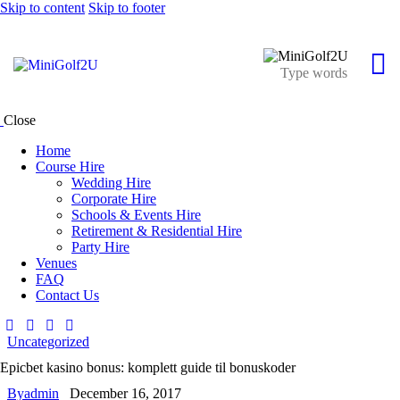
Skip to content
Skip to footer
Close
Home
Course Hire
Wedding Hire
Corporate Hire
Schools & Events Hire
Retirement & Residential Hire
Party Hire
Venues
FAQ
Contact Us
Uncategorized
Epicbet kasino bonus: komplett guide til bonuskoder
By
admin
December 16, 2017