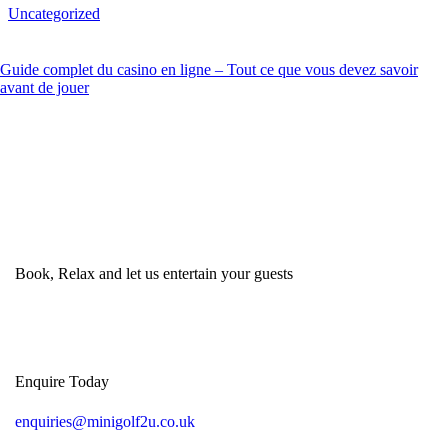
Uncategorized
Guide complet du casino en ligne – Tout ce que vous devez savoir
avant de jouer
Book, Relax and let us entertain your guests
Enquire Today
enquiries@minigolf2u.co.uk