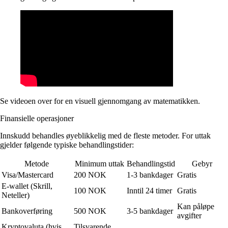
Se videoen over for en visuell gjennomgang av matematikken.
Finansielle operasjoner
Innskudd behandles øyeblikkelig med de fleste metoder. For uttak
gjelder følgende typiske behandlingstider:
Metode
Minimum uttak
Behandlingstid
Gebyr
Visa/Mastercard
200 NOK
1-3 bankdager
Gratis
E-wallet (Skrill,
100 NOK
Inntil 24 timer
Gratis
Neteller)
Kan påløpe
Bankoverføring
500 NOK
3-5 bankdager
avgifter
Kryptovaluta (hvis
Tilsvarende