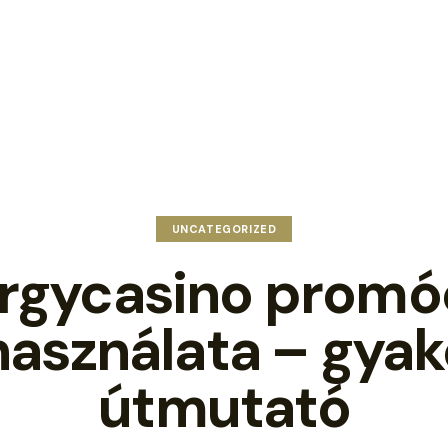
UNCATEGORIZED
rgycasino promó
asználata – gyak
útmutató