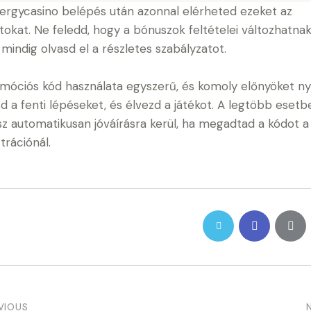
ergycasino belépés után azonnal elérheted ezeket az
atokat. Ne feledd, hogy a bónuszok feltételei változhatnak
 mindig olvasd el a részletes szabályzatot.
móciós kód használata egyszerű, és komoly előnyöket nyú
d a fenti lépéseket, és élvezd a játékot. A legtöbb esetb
z automatikusan jóváírásra kerül, ha megadtad a kódot a
trációnál.
VIOUS