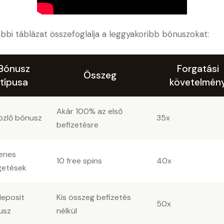
ábbi táblázat összefoglalja a leggyakoribb bónuszokat:
Bónusz
Forgatási
Összeg
típusa
követelmén
Akár 100% az első
özlő bónusz
35x
befizetésre
yenes
10 free spins
40x
getések
deposit
Kis összeg befizetés
50x
usz
nélkül