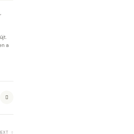
,
jt.
en a
NEXT