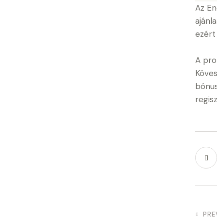
Az En
ajánl
ezért
A pro
Köves
bónus
regisz
PRE