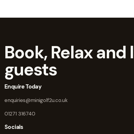
Book, Relax and 
guests
Enquire Today
enquiries@minigolf2u.co.uk
01271 316740
Socials