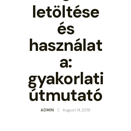
letöltése
és
használat
a:
gyakorlati
útmutató
ADMIN
August 14, 2018