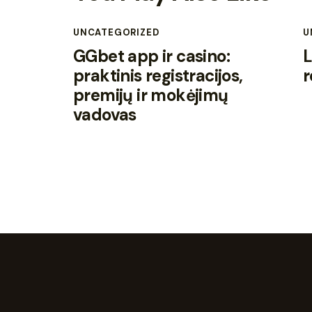
UNCATEGORIZED
U
GGbet app ir casino:
L
praktinis registracijos,
r
premijų ir mokėjimų
vadovas