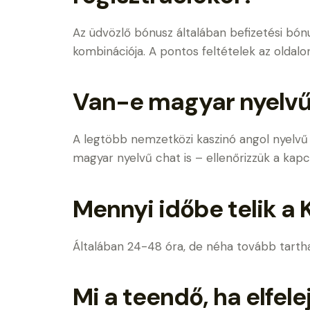
Az üdvözlő bónusz általában befizetési bó
kombinációja. A pontos feltételek az oldalon
Van-e magyar nyelvű 
A legtöbb nemzetközi kaszinó angol nyelvű 
magyar nyelvű chat is – ellenőrizzük a kapcs
Mennyi időbe telik a
Általában 24-48 óra, de néha tovább tartha
Mi a teendő, ha elfel