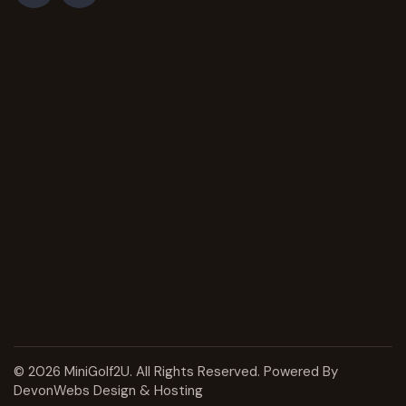
© 2026 MiniGolf2U. All Rights Reserved. Powered By
DevonWebs Design & Hosting