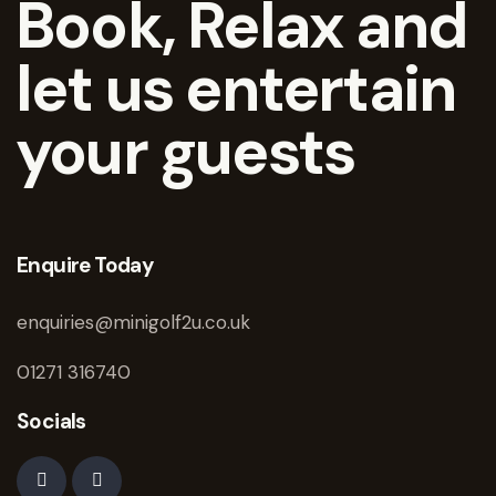
Book, Relax and
let us entertain
your guests
Enquire Today
enquiries@minigolf2u.co.uk
01271 316740
Socials