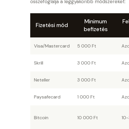
összefoglalja a leggyakoribb módszereket:
Minimum
Fe
Fizetési mód
befizetés
Visa/Mastercard
5 000 Ft
Azo
Skrill
3 000 Ft
Azo
Neteller
3 000 Ft
Azo
Paysafecard
1 000 Ft
Azo
Bitcoin
10 000 Ft
10-