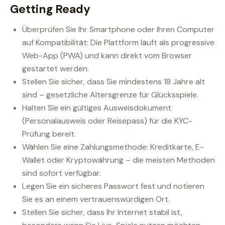
Getting Ready
Überprüfen Sie Ihr Smartphone oder Ihren Computer
auf Kompatibilität: Die Plattform läuft als progressive
Web-App (PWA) und kann direkt vom Browser
gestartet werden.
Stellen Sie sicher, dass Sie mindestens 18 Jahre alt
sind – gesetzliche Altersgrenze für Glücksspiele.
Halten Sie ein gültiges Ausweisdokument
(Personalausweis oder Reisepass) für die KYC-
Prüfung bereit.
Wählen Sie eine Zahlungsmethode: Kreditkarte, E-
Wallet oder Kryptowährung – die meisten Methoden
sind sofort verfügbar.
Legen Sie ein sicheres Passwort fest und notieren
Sie es an einem vertrauenswürdigen Ort.
Stellen Sie sicher, dass Ihr Internet stabil ist,