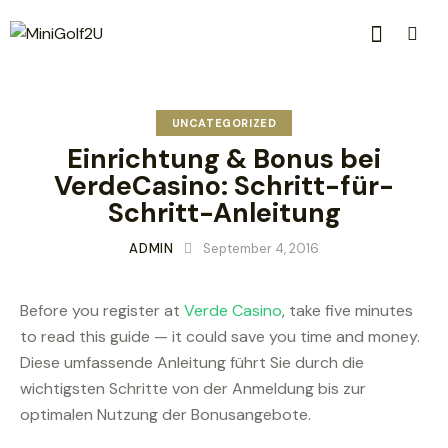
UNCATEGORIZED
Einrichtung & Bonus bei
VerdeCasino: Schritt-für-
Schritt-Anleitung
ADMIN
September 4, 2016
Before you register at
Verde Casino
, take five minutes
to read this guide — it could save you time and money.
Diese umfassende Anleitung führt Sie durch die
wichtigsten Schritte von der Anmeldung bis zur
optimalen Nutzung der Bonusangebote.