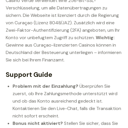
Casino Verde verwendet eine 256-Bit-SSL-
Verschlüsselung, um alle Datenübertragungen zu
sichern. Die Webseite ist lizenziert durch die Regierung
von Curaçao (Lizenz 8048/JAZ). Zusätzlich wird eine
Zwei-Faktor-Authentifizierung (2FA) angeboten, um Ihr
Konto vor unbefugtem Zugriff zu schützen.
Wichtig:
Gewinne aus Curaçao-lizenzierten Casinos können in
Deutschland der Besteuerung unterliegen – informieren
Sie sich bei Ihrem Finanzamt.
Support Guide
Problem mit der Einzahlung?
Überprüfen Sie
zuerst, ob Ihre Zahlungsmethode unterstützt wird
und ob das Konto ausreichend gedeckt ist.
Kontaktieren Sie den Live-Chat, falls die Transaktion
nicht sofort erscheint.
Bonus nicht aktiviert?
Stellen Sie sicher, dass Sie