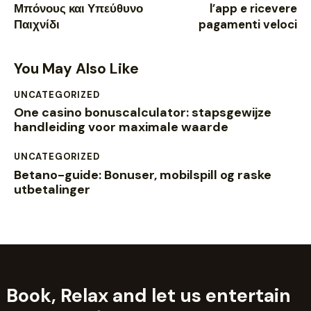
Μπόνους και Υπεύθυνο
l’app e ricevere
Παιχνίδι
pagamenti veloci
You May Also Like
UNCATEGORIZED
One casino bonuscalculator: stapsgewijze
handleiding voor maximale waarde
UNCATEGORIZED
Betano-guide: Bonuser, mobilspill og raske
utbetalinger
Book, Relax and let us entertain