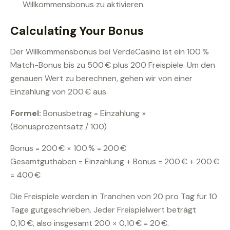
Willkommensbonus zu aktivieren.
Calculating Your Bonus
Der Willkommensbonus bei VerdeCasino ist ein 100 %
Match-Bonus bis zu 500 € plus 200 Freispiele. Um den
genauen Wert zu berechnen, gehen wir von einer
Einzahlung von 200 € aus.
Formel:
Bonusbetrag = Einzahlung ×
(Bonusprozentsatz / 100)
Bonus = 200 € × 100 % = 200 €
Gesamtguthaben = Einzahlung + Bonus = 200 € + 200 €
= 400 €
Die Freispiele werden in Tranchen von 20 pro Tag für 10
Tage gutgeschrieben. Jeder Freispielwert beträgt
0,10 €, also insgesamt 200 × 0,10 € = 20 €.