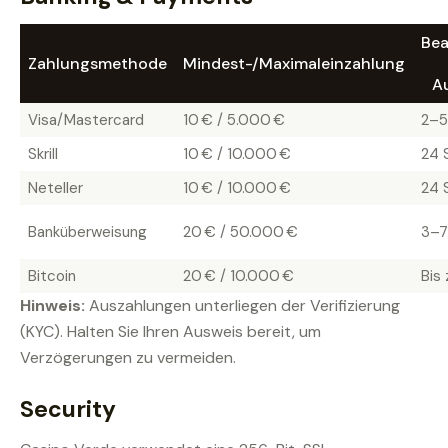
Bea
Zahlungsmethode
Mindest-/Maximaleinzahlung
A
Visa/Mastercard
10 € / 5.000 €
2–5
Skrill
10 € / 10.000 €
24 
Neteller
10 € / 10.000 €
24 
Banküberweisung
20 € / 50.000 €
3–7
Bitcoin
20 € / 10.000 €
Bis 
Hinweis:
Auszahlungen unterliegen der Verifizierung
(KYC). Halten Sie Ihren Ausweis bereit, um
Verzögerungen zu vermeiden.
Security