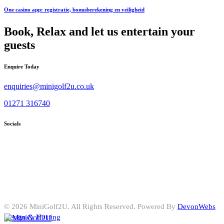
One casino app: registratie, bonusberekening en veiligheid
Book, Relax and let us entertain your
guests
Enquire Today
enquiries@minigolf2u.co.uk
01271 316740
Socials
© 2026 MiniGolf2U. All Rights Reserved. Powered By
DevonWebs
Design & Hosting