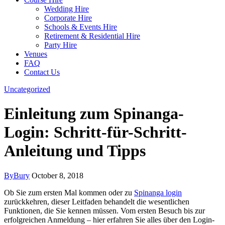
Wedding Hire
Corporate Hire
Schools & Events Hire
Retirement & Residential Hire
Party Hire
Venues
FAQ
Contact Us
Uncategorized
Einleitung zum Spinanga-
Login: Schritt-für-Schritt-
Anleitung und Tipps
By
Bury
October 8, 2018
Ob Sie zum ersten Mal kommen oder zu
Spinanga login
zurückkehren, dieser Leitfaden behandelt die wesentlichen
Funktionen, die Sie kennen müssen. Vom ersten Besuch bis zur
erfolgreichen Anmeldung – hier erfahren Sie alles über den Login-