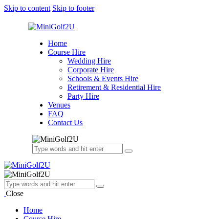
Skip to content
Skip to footer
Home
Course Hire
Wedding Hire
Corporate Hire
Schools & Events Hire
Retirement & Residential Hire
Party Hire
Venues
FAQ
Contact Us
Close
Home
Course Hire