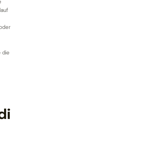
e
lauf
oder
 die
di