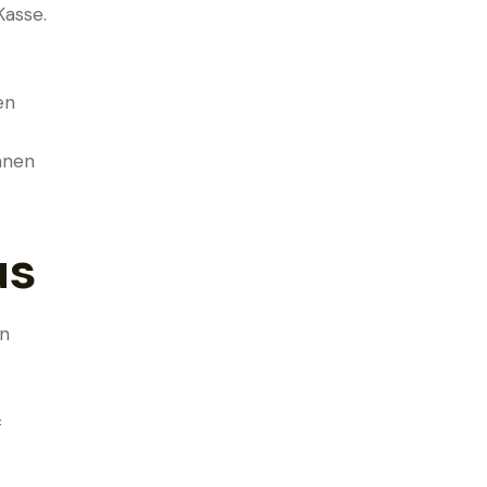
Kasse.
en
nnen
us
on
=