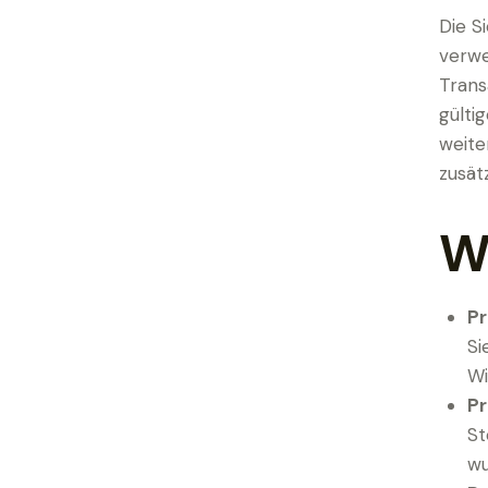
Die S
verwe
Trans
gülti
weite
zusät
W
Pr
Si
Wi
Pr
St
wu