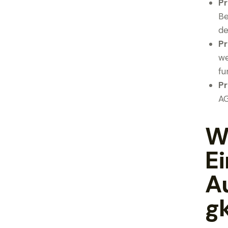
Pr
Be
de
Pr
we
fu
Pr
AG
W
Ei
A
gk