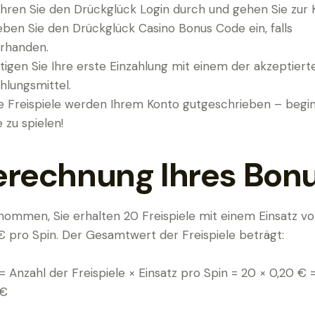
hren Sie den Drückglück Login durch und gehen Sie zur 
ben Sie den Drückglück Casino Bonus Code ein, falls
rhanden.
tigen Sie Ihre erste Einzahlung mit einem der akzeptiert
hlungsmittel.
e Freispiele werden Ihrem Konto gutgeschrieben – begi
e zu spielen!
erechnung Ihres Bon
ommen, Sie erhalten 20 Freispiele mit einem Einsatz v
€ pro Spin. Der Gesamtwert der Freispiele beträgt:
= Anzahl der Freispiele × Einsatz pro Spin = 20 × 0,20 € 
 €