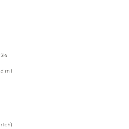
 Sie
nd mit
rlich)