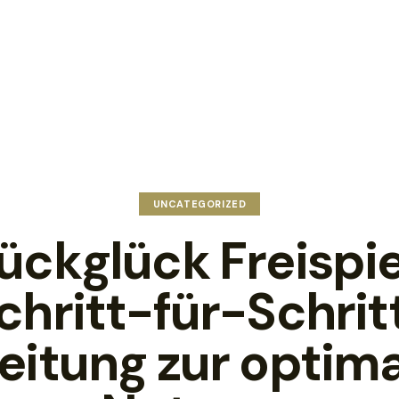
UNCATEGORIZED
ückglück Freispie
chritt-für-Schrit
eitung zur optim