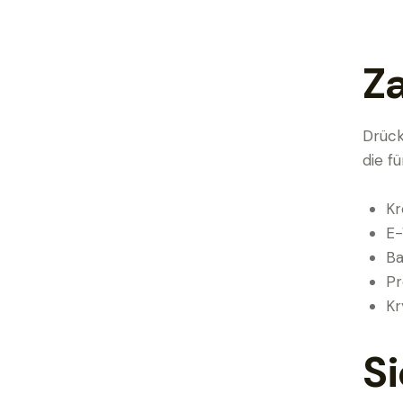
Z
Drück
die f
Kr
E-
Ba
Pr
Kr
Si