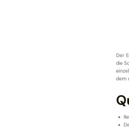
Der E
die S
einze
dem r
Q
Re
De