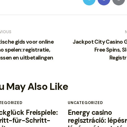
VIOUS
ische gids voor online
Jackpot City Casino G
o spelen: registratie,
Free Spins, S
ssen en uitbetalingen
Regist
u May Also Like
TEGORIZED
UNCATEGORIZED
ckglück Freispiele:
Energy casino
itt-für-Schritt-
regisztráció: lépésr