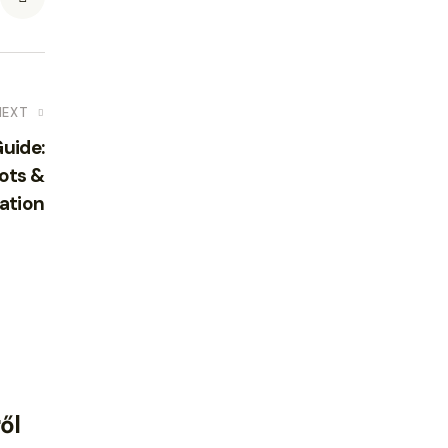
NEXT
uide:
lots &
ration
ől