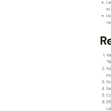
Le
sc
Us
re
Re
Va
“R
In
in
Sc
Se
Co
Ef
ca