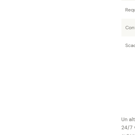
Requ
Cont
Sca
Un alt
24/7 