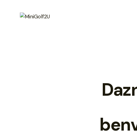
Dazn
benv