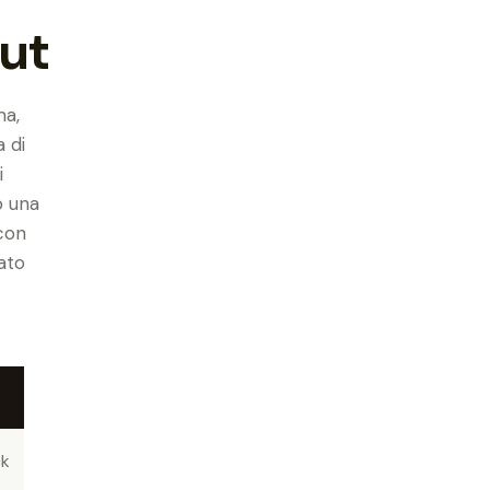
ut
ma,
a di
i
o una
 con
zato
ck