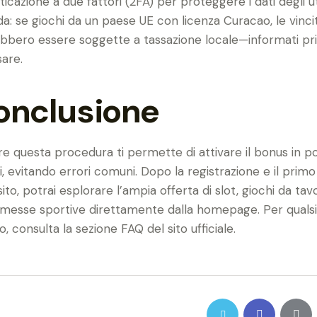
ticazione a due fattori (2FA) per proteggere i dati degli ut
da: se giochi da un paese UE con licenza Curacao, le vinci
bbero essere soggette a tassazione locale—informati pr
sare.
onclusione
re questa procedura ti permette di attivare il bonus in p
i, evitando errori comuni. Dopo la registrazione e il primo
ito, potrai esplorare l’ampia offerta di slot, giochi da tav
esse sportive direttamente dalla homepage. Per qualsi
, consulta la sezione FAQ del sito ufficiale.