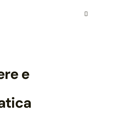
ere e
atica