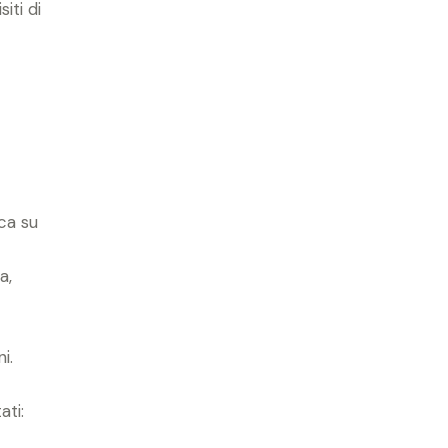
iti di
ca su
a,
i.
ati: