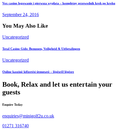
Vox casino logowanie i pierwsza wypłata – kompletny przewodnik krok po kroku
September 24, 2016
You May Also Like
Uncategorized
Total Casino Gids: Bonussen, Veiligheid & Uitbetalingen
Uncategorized
Online kaszinó kifizetési útmutató – lépésről lépésre
Book, Relax and let us entertain your
guests
Enquire Today
enquiries@minigolf2u.co.uk
01271 316740