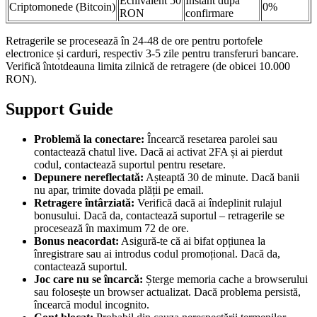
Echivalent 50
Instant după
Criptomonede (Bitcoin)
0%
RON
confirmare
Retragerile se procesează în 24-48 de ore pentru portofele
electronice și carduri, respectiv 3-5 zile pentru transferuri bancare.
Verifică întotdeauna limita zilnică de retragere (de obicei 10.000
RON).
Support Guide
Problemă la conectare:
Încearcă resetarea parolei sau
contactează chatul live. Dacă ai activat 2FA și ai pierdut
codul, contactează suportul pentru resetare.
Depunere nereflectată:
Așteaptă 30 de minute. Dacă banii
nu apar, trimite dovada plății pe email.
Retragere întârziată:
Verifică dacă ai îndeplinit rulajul
bonusului. Dacă da, contactează suportul – retragerile se
procesează în maximum 72 de ore.
Bonus neacordat:
Asigură-te că ai bifat opțiunea la
înregistrare sau ai introdus codul promoțional. Dacă da,
contactează suportul.
Joc care nu se încarcă:
Șterge memoria cache a browserului
sau folosește un browser actualizat. Dacă problema persistă,
încearcă modul incognito.