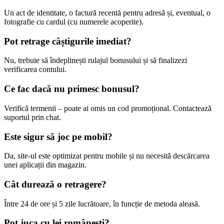
Un act de identitate, o factură recentă pentru adresă și, eventual, o
fotografie cu cardul (cu numerele acoperite).
Pot retrage câștigurile imediat?
Nu, trebuie să îndeplinești rulajul bonusului și să finalizezi
verificarea contului.
Ce fac dacă nu primesc bonusul?
Verifică termenii – poate ai omis un cod promoțional. Contactează
suportul prin chat.
Este sigur să joc pe mobil?
Da, site-ul este optimizat pentru mobile și nu necesită descărcarea
unei aplicații din magazin.
Cât durează o retragere?
Între 24 de ore și 5 zile lucrătoare, în funcție de metoda aleasă.
Pot juca cu lei românești?