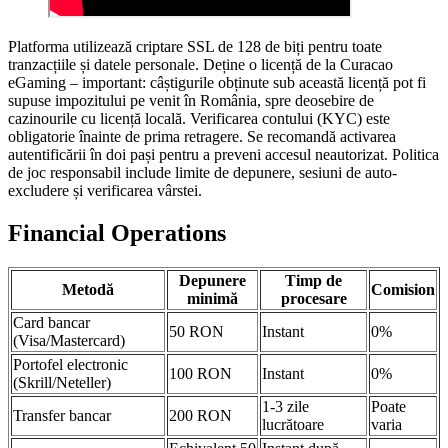
Platforma utilizează criptare SSL de 128 de biți pentru toate
tranzacțiile și datele personale. Deține o licență de la Curacao
eGaming – important: câștigurile obținute sub această licență pot fi
supuse impozitului pe venit în România, spre deosebire de
cazinourile cu licență locală. Verificarea contului (KYC) este
obligatorie înainte de prima retragere. Se recomandă activarea
autentificării în doi pași pentru a preveni accesul neautorizat. Politica
de joc responsabil include limite de depunere, sesiuni de auto-
excludere și verificarea vârstei.
Financial Operations
Depunere
Timp de
Metodă
Comision
minimă
procesare
Card bancar
50 RON
Instant
0%
(Visa/Mastercard)
Portofel electronic
100 RON
Instant
0%
(Skrill/Neteller)
1-3 zile
Poate
Transfer bancar
200 RON
lucrătoare
varia