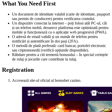
What You Need First
Un document de identitate valabil (carte de identitate, pașaport
sau permis de conducere) pentru verificarea contului.
Un dispozitiv conectat la internet – poți folosi atât PC-ul, cât
și un telefon mobil, deoarece platforma este optimizată pentru
mobile și funcționează ca o aplicație web progresivă (PWA).
O adresă de email validă și un număr de telefon pentru
notificări și autentificare în doi pași (2FA).
O metodă de plată preferată: card bancar, portofel electronic
sau criptomonedă (verifică opțiunile disponibile).
Răbdare pentru a citi termenii bonusului – în special cerințele
de rulaj și jocurile care contribuie la rulaj.
Registration
Accesează site-ul oficial al bonusbet cazino.