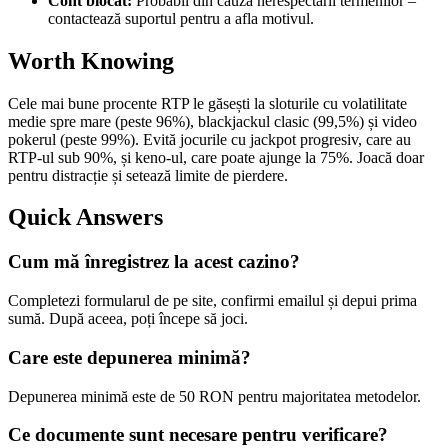
Cont blocat:
Probabil din cauza nerespectării termenilor –
contactează suportul pentru a afla motivul.
Worth Knowing
Cele mai bune procente RTP le găsești la sloturile cu volatilitate
medie spre mare (peste 96%), blackjackul clasic (99,5%) și video
pokerul (peste 99%). Evită jocurile cu jackpot progresiv, care au
RTP-ul sub 90%, și keno-ul, care poate ajunge la 75%. Joacă doar
pentru distracție și setează limite de pierdere.
Quick Answers
Cum mă înregistrez la acest cazino?
Completezi formularul de pe site, confirmi emailul și depui prima
sumă. După aceea, poți începe să joci.
Care este depunerea minimă?
Depunerea minimă este de 50 RON pentru majoritatea metodelor.
Ce documente sunt necesare pentru verificare?