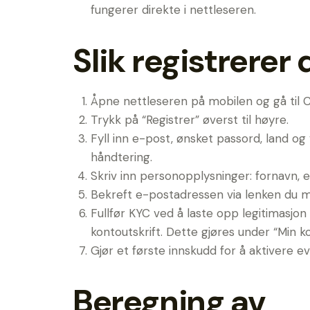
fungerer direkte i nettleseren.
Slik registrerer
Åpne nettleseren på mobilen og gå til C
Trykk på “Registrer” øverst til høyre.
Fyll inn e-post, ønsket passord, land og
håndtering.
Skriv inn personopplysninger: fornavn, 
Bekreft e-postadressen via lenken du m
Fullfør KYC ved å laste opp legitimasjon 
kontoutskrift. Dette gjøres under “Min ko
Gjør et første innskudd for å aktivere e
Beregning av