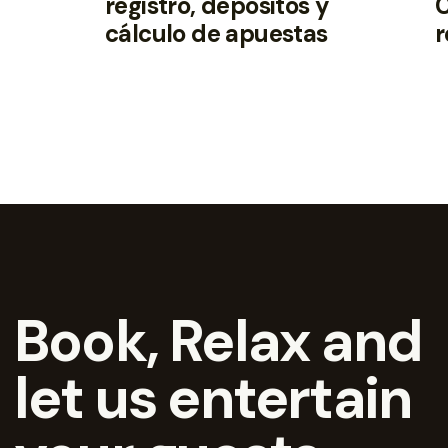
registro, depósitos y
C
cálculo de apuestas
r
Book, Relax and
let us entertain