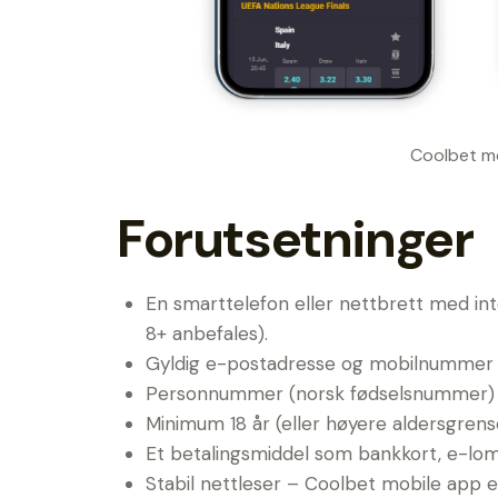
Coolbet mo
Forutsetninger
En smarttelefon eller nettbrett med inte
8+ anbefales).
Gyldig e-postadresse og mobilnummer fo
Personnummer (norsk fødselsnummer) 
Minimum 18 år (eller høyere aldersgrense 
Et betalingsmiddel som bankkort, e-lom
Stabil nettleser – Coolbet mobile app