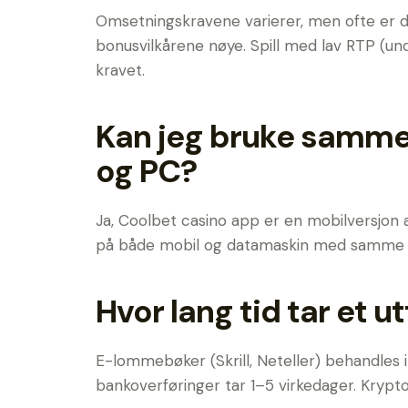
Omsetningskravene varierer, men ofte er 
bonusvilkårene nøye. Spill med lav RTP (un
kravet.
Kan jeg bruke samme
og PC?
Ja, Coolbet casino app er en mobilversjon
på både mobil og datamaskin med samme 
Hvor lang tid tar et u
E-lommebøker (Skrill, Neteller) behandles 
bankoverføringer tar 1–5 virkedager. Krypto