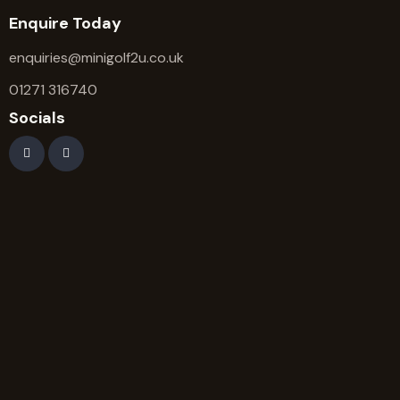
Enquire Today
enquiries@minigolf2u.co.uk
01271 316740
Socials