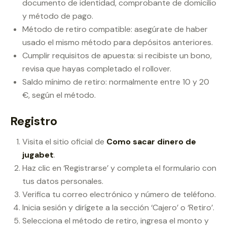
documento de identidad, comprobante de domicilio
y método de pago.
Método de retiro compatible: asegúrate de haber
usado el mismo método para depósitos anteriores.
Cumplir requisitos de apuesta: si recibiste un bono,
revisa que hayas completado el rollover.
Saldo mínimo de retiro: normalmente entre 10 y 20
€, según el método.
Registro
Visita el sitio oficial de
Como sacar dinero de
jugabet
.
Haz clic en ‘Registrarse’ y completa el formulario con
tus datos personales.
Verifica tu correo electrónico y número de teléfono.
Inicia sesión y dirígete a la sección ‘Cajero’ o ‘Retiro’.
Selecciona el método de retiro, ingresa el monto y