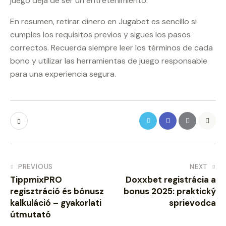
juego deja de ser un entretenimiento.
En resumen, retirar dinero en Jugabet es sencillo si
cumples los requisitos previos y sigues los pasos
correctos. Recuerda siempre leer los términos de cada
bono y utilizar las herramientas de juego responsable
para una experiencia segura.
PREVIOUS
NEXT
TippmixPRO
Doxxbet registrácia a
regisztráció és bónusz
bonus 2025: praktický
kalkuláció – gyakorlati
sprievodca
útmutató