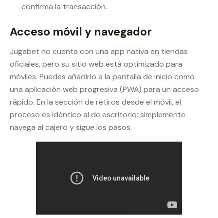
confirma la transacción.
Acceso móvil y navegador
Jugabet no cuenta con una app nativa en tiendas
oficiales, pero su sitio web está optimizado para
móviles. Puedes añadirlo a la pantalla de inicio como
una aplicación web progresiva (PWA) para un acceso
rápido. En la sección de retiros desde el móvil, el
proceso es idéntico al de escritorio: simplemente
navega al cajero y sigue los pasos.