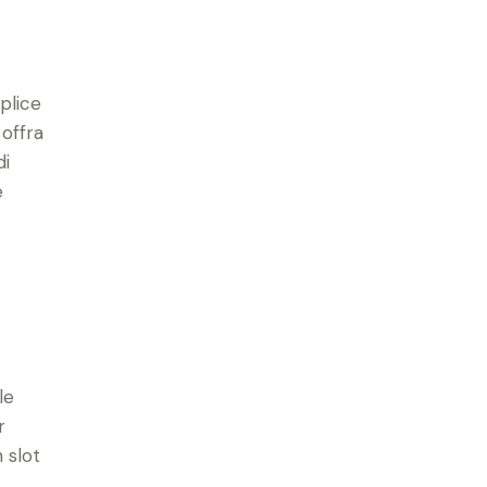
plice
offra
di
e
le
r
 slot