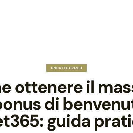
UNCATEGORIZED
 ottenere il ma
bonus di benvenu
t365: guida prat