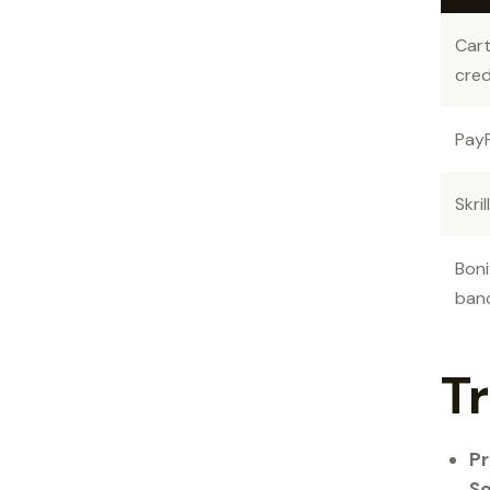
Cart
cred
Pay
Skril
Boni
ban
T
Pr
So