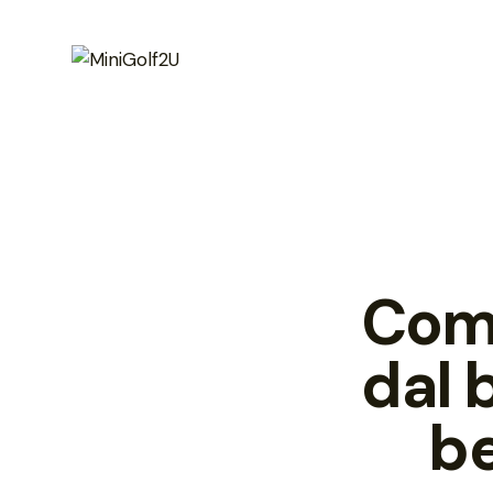
Come
dal 
be