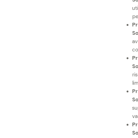
ut
pe
Pr
So
av
co
Pr
So
ri
li
Pr
So
su
va
Pr
So