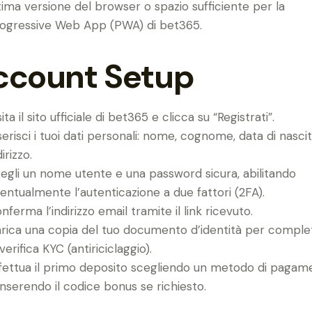
tima versione del browser o spazio sufficiente per la
ogressive Web App (PWA) di bet365.
ccount Setup
sita il sito ufficiale di bet365 e clicca su “Registrati”.
serisci i tuoi dati personali: nome, cognome, data di nasci
dirizzo.
egli un nome utente e una password sicura, abilitando
entualmente l’autenticazione a due fattori (2FA).
nferma l’indirizzo email tramite il link ricevuto.
rica una copia del tuo documento d’identità per comple
 verifica KYC (antiriciclaggio).
fettua il primo deposito scegliendo un metodo di pagam
inserendo il codice bonus se richiesto.