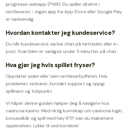
progressiv webapp (PWA). Du spiller direkte i
nettleseren – ingen app fra App Store eller Google Play
er nødvendig.
Hvordan kontakter jeg kundeservice?
Du når kundeservice via live chat på nettsiden eller e-
post. Svartiden er vanligvis under 5 minutter på chat.
Hva gjør jeg hvis spillet fryser?
Oppdater siden eller tøm nettleserbufferen. Hvis
problemet vedvarer, kontakt support og oppgi
spillnavn og tidspunkt.
Vi håper denne guiden hjelper deg å navigere hos
casinova kasino. Med riktig kunnskap om casinova login,
bonusvilkår og spill med høy RTP, kan du maksimere
opplevelsen. Lykke til ved bordene!