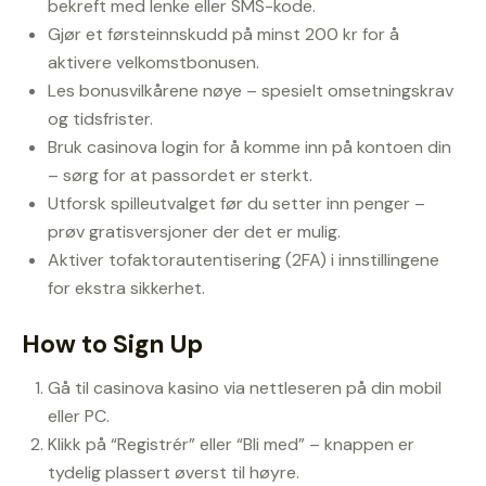
bekreft med lenke eller SMS-kode.
Gjør et førsteinnskudd på minst 200 kr for å
aktivere velkomstbonusen.
Les bonusvilkårene nøye – spesielt omsetningskrav
og tidsfrister.
Bruk casinova login for å komme inn på kontoen din
– sørg for at passordet er sterkt.
Utforsk spilleutvalget før du setter inn penger –
prøv gratisversjoner der det er mulig.
Aktiver tofaktorautentisering (2FA) i innstillingene
for ekstra sikkerhet.
How to Sign Up
Gå til casinova kasino via nettleseren på din mobil
eller PC.
Klikk på “Registrér” eller “Bli med” – knappen er
tydelig plassert øverst til høyre.