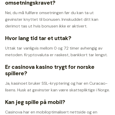
omsetningskravet?
Nei, du må fullføre omsetningen før du kan ta ut
gevinster knyttet til bonusen. Innskuddet ditt kan
derimot tas ut hvis bonusen ikke er aktivert.
Hvor lang tid tar et uttak?
Uttak tar vanligvis mellom 0 og 72 timer avhengig av
metoden. Kryptovaluta er raskest, bankkort tar lengst.
Er casinova kasino trygt for norske
spillere?
Ja, kasinoet bruker SSL-kryptering og har en Curacao-
lisens. Husk at gevinster kan være skattepliktige i Norge.
Kan jeg spille på mobil?
Casinova har en mobiloptimalisert nettside og en