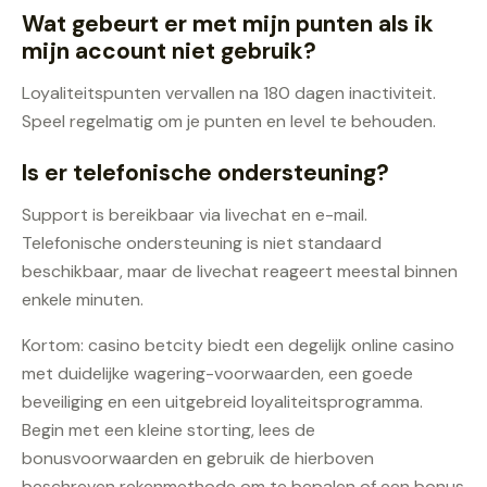
Wat gebeurt er met mijn punten als ik
mijn account niet gebruik?
Loyaliteitspunten vervallen na 180 dagen inactiviteit.
Speel regelmatig om je punten en level te behouden.
Is er telefonische ondersteuning?
Support is bereikbaar via livechat en e-mail.
Telefonische ondersteuning is niet standaard
beschikbaar, maar de livechat reageert meestal binnen
enkele minuten.
Kortom: casino betcity biedt een degelijk online casino
met duidelijke wagering-voorwaarden, een goede
beveiliging en een uitgebreid loyaliteitsprogramma.
Begin met een kleine storting, lees de
bonusvoorwaarden en gebruik de hierboven
beschreven rekenmethode om te bepalen of een bonus