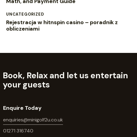
Math, and Payment Guide
UNCATEGORIZED
Rejestracja w hitnspin casino – poradnik z
obliczeniami
Book, Relax and let us entertain
your guests
Enquire Today
enquiries@minigolf2u.co.uk
01271 316740