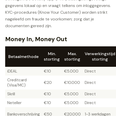
gegevens lokaal op en vraagt telkens om inloggegevens.
KYC-procedures (Know Your Customer) worden strikt
nageleefd om fraude te voorkomen; zorg dat je
documenten gereed zijn.
Money In, Money Out
Min.
Max.
Verwerkingstijd
Betaalmethode
storting
storting
storting
iDEAL
€10
€5.000
Direct
Creditcard
€20
€10.000
Direct
(Visa/MC)
Skrill
€10
€5.000
Direct
Neteller
€10
€5.000
Direct
Bankoverschrijving
€50
€20.000
1-3 werkdagen