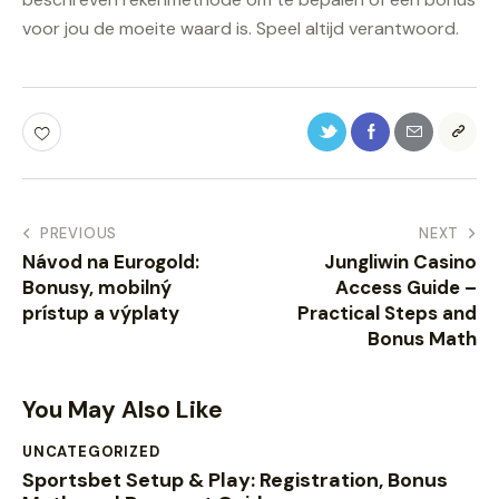
voor jou de moeite waard is. Speel altijd verantwoord.
PREVIOUS
NEXT
Návod na Eurogold:
Jungliwin Casino
Bonusy, mobilný
Access Guide –
prístup a výplaty
Practical Steps and
Bonus Math
You May Also Like
UNCATEGORIZED
Sportsbet Setup & Play: Registration, Bonus