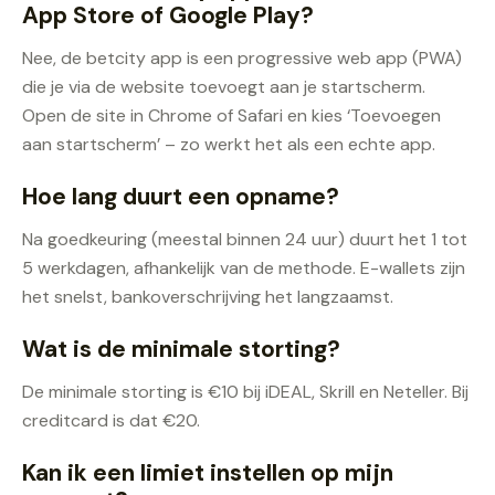
App Store of Google Play?
Nee, de betcity app is een progressive web app (PWA)
die je via de website toevoegt aan je startscherm.
Open de site in Chrome of Safari en kies ‘Toevoegen
aan startscherm’ – zo werkt het als een echte app.
Hoe lang duurt een opname?
Na goedkeuring (meestal binnen 24 uur) duurt het 1 tot
5 werkdagen, afhankelijk van de methode. E-wallets zijn
het snelst, bankoverschrijving het langzaamst.
Wat is de minimale storting?
De minimale storting is €10 bij iDEAL, Skrill en Neteller. Bij
creditcard is dat €20.
Kan ik een limiet instellen op mijn