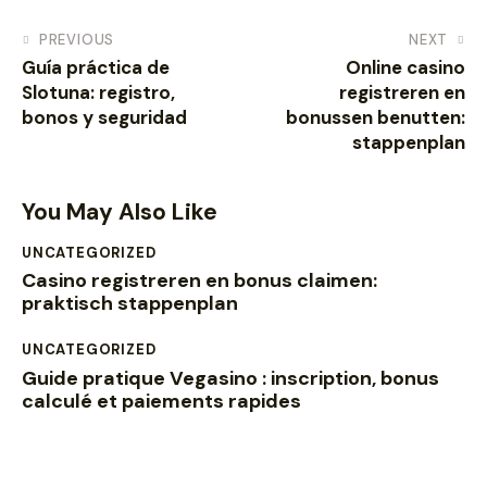
PREVIOUS
NEXT
Guía práctica de
Online casino
Slotuna: registro,
registreren en
bonos y seguridad
bonussen benutten:
stappenplan
You May Also Like
UNCATEGORIZED
Casino registreren en bonus claimen:
praktisch stappenplan
UNCATEGORIZED
Guide pratique Vegasino : inscription, bonus
calculé et paiements rapides