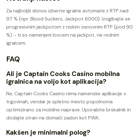
Za najboljši donos izberite igralne avtomate z RTP nad
97 % (npr. Blood Suckers, Jackpot 6000). Izogibajte se
progresivnim jackpotom z nizkim osnovnim RTP (pod 90
%) – ti so namenjeni lovcem na jackpot, ne rednim
igralcem.
FAQ
Ali je Captain Cooks Casino mobilna
igralnica na voljo kot aplikacija?
Ne, Captain Cooks Casino nima namenske aplikacije v
trgovinah, vendar je spletno mesto popolnoma
optimizirano za mobilne naprave. Uporabite brskalnik in
dodajte stran na domači zaslon kot PWA.
Kakšen je minimalni polog?