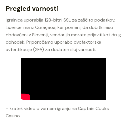
Pregled varnosti
Igralnica uporablja 128-bitni SSL za zaščito podatkov.
Licence ima iz Curaçaoa, kar pomeni, da dobitki niso
obdavčeni v Sloveniji, vendar jih morate prijaviti kot drug
dohodek. Priporočamo uporabo dvofaktorske
avtentikacije (2FA) za dodaten sloj varnosti.
– kratek video o varnem igranju na Captain Cooks
Casino.