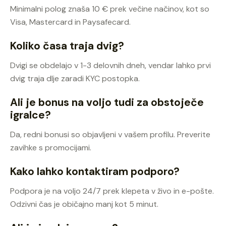
Minimalni polog znaša 10 € prek večine načinov, kot so
Visa, Mastercard in Paysafecard.
Koliko časa traja dvig?
Dvigi se obdelajo v 1-3 delovnih dneh, vendar lahko prvi
dvig traja dlje zaradi KYC postopka.
Ali je bonus na voljo tudi za obstoječe
igralce?
Da, redni bonusi so objavljeni v vašem profilu. Preverite
zavihke s promocijami.
Kako lahko kontaktiram podporo?
Podpora je na voljo 24/7 prek klepeta v živo in e-pošte.
Odzivni čas je običajno manj kot 5 minut.