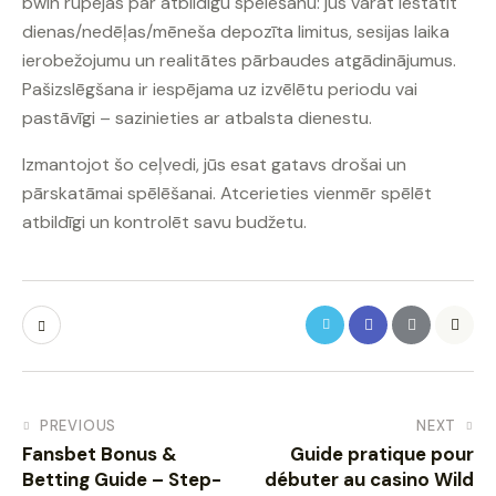
bwin rūpējas par atbildīgu spēlēšanu: jūs varat iestatīt
dienas/nedēļas/mēneša depozīta limitus, sesijas laika
ierobežojumu un realitātes pārbaudes atgādinājumus.
Pašizslēgšana ir iespējama uz izvēlētu periodu vai
pastāvīgi – sazinieties ar atbalsta dienestu.
Izmantojot šo ceļvedi, jūs esat gatavs drošai un
pārskatāmai spēlēšanai. Atcerieties vienmēr spēlēt
atbildīgi un kontrolēt savu budžetu.
PREVIOUS
NEXT
Fansbet Bonus &
Guide pratique pour
Betting Guide – Step-
débuter au casino Wild