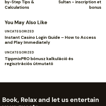
by-Step Tips &
Sultan – inscription et
Calculations
bonus
You May Also Like
UNCATEGORIZED
Instant Casino Login Guide – How to Access
and Play Immediately
UNCATEGORIZED
TippmixPRO bónusz kalkuláció és
regisztrációs útmutató
Book, Relax and let us entertain