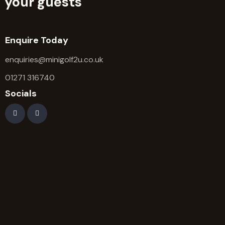
your guests
Enquire Today
enquiries@minigolf2u.co.uk
01271 316740
Socials