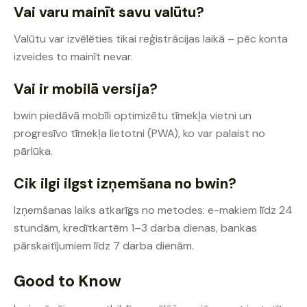
Vai varu mainīt savu valūtu?
Valūtu var izvēlēties tikai reģistrācijas laikā – pēc konta
izveides to mainīt nevar.
Vai ir mobilā versija?
bwin piedāvā mobīli optimizētu tīmekļa vietni un
progresīvo tīmekļa lietotni (PWA), ko var palaist no
pārlūka.
Cik ilgi ilgst izņemšana no bwin?
Izņemšanas laiks atkarīgs no metodes: e-makiem līdz 24
stundām, kredītkartēm 1–3 darba dienas, bankas
pārskaitījumiem līdz 7 darba dienām.
Good to Know