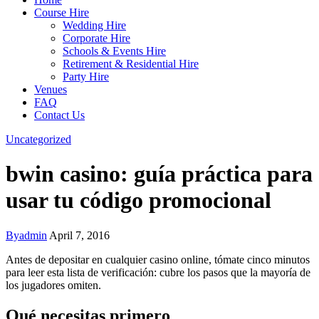
Course Hire
Wedding Hire
Corporate Hire
Schools & Events Hire
Retirement & Residential Hire
Party Hire
Venues
FAQ
Contact Us
Uncategorized
bwin casino: guía práctica para
usar tu código promocional
By
admin
April 7, 2016
Antes de depositar en cualquier casino online, tómate cinco minutos
para leer esta lista de verificación: cubre los pasos que la mayoría de
los jugadores omiten.
Qué necesitas primero