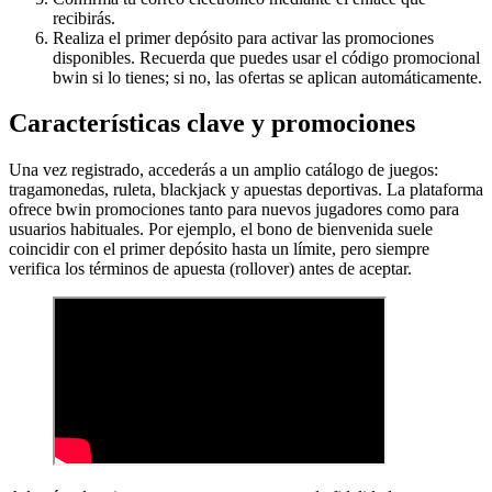
recibirás.
Realiza el primer depósito para activar las promociones
disponibles. Recuerda que puedes usar el código promocional
bwin si lo tienes; si no, las ofertas se aplican automáticamente.
Características clave y promociones
Una vez registrado, accederás a un amplio catálogo de juegos:
tragamonedas, ruleta, blackjack y apuestas deportivas. La plataforma
ofrece bwin promociones tanto para nuevos jugadores como para
usuarios habituales. Por ejemplo, el bono de bienvenida suele
coincidir con el primer depósito hasta un límite, pero siempre
verifica los términos de apuesta (rollover) antes de aceptar.