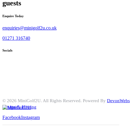
guests
Enquire Today
enquiries@minigolf2u.co.uk
01271 316740
Socials
© 2026 MiniGolf2U. All Rights Reserved. Powered By
DevonWebs
Design & Hosting
Facebook
Instagram