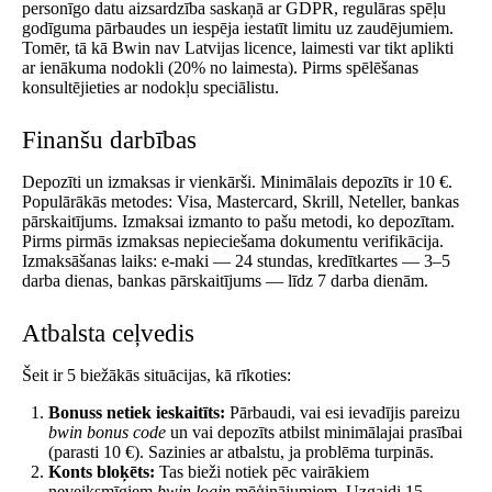
personīgo datu aizsardzība saskaņā ar GDPR, regulāras spēļu
godīguma pārbaudes un iespēja iestatīt limitu uz zaudējumiem.
Tomēr, tā kā Bwin nav Latvijas licence, laimesti var tikt aplikti
ar ienākuma nodokli (20% no laimesta). Pirms spēlēšanas
konsultējieties ar nodokļu speciālistu.
Finanšu darbības
Depozīti un izmaksas ir vienkārši. Minimālais depozīts ir 10 €.
Populārākās metodes: Visa, Mastercard, Skrill, Neteller, bankas
pārskaitījums. Izmaksai izmanto to pašu metodi, ko depozītam.
Pirms pirmās izmaksas nepieciešama dokumentu verifikācija.
Izmaksāšanas laiks: e-maki — 24 stundas, kredītkartes — 3–5
darba dienas, bankas pārskaitījums — līdz 7 darba dienām.
Atbalsta ceļvedis
Šeit ir 5 biežākās situācijas, kā rīkoties:
Bonuss netiek ieskaitīts:
Pārbaudi, vai esi ievadījis pareizu
bwin bonus code
un vai depozīts atbilst minimālajai prasībai
(parasti 10 €). Sazinies ar atbalstu, ja problēma turpinās.
Konts bloķēts:
Tas bieži notiek pēc vairākiem
neveiksmīgiem
bwin login
mēģinājumiem. Uzgaidi 15