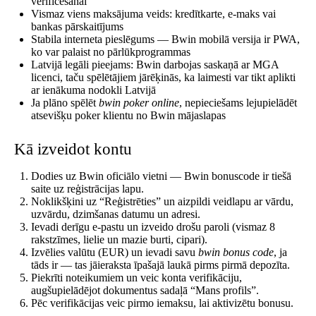
verificēšanai
Vismaz viens maksājuma veids: kredītkarte, e-maks vai
bankas pārskaitījums
Stabila interneta pieslēgums — Bwin mobilā versija ir PWA,
ko var palaist no pārlūkprogrammas
Latvijā legāli pieejams: Bwin darbojas saskaņā ar MGA
licenci, taču spēlētājiem jārēķinās, ka laimesti var tikt aplikti
ar ienākuma nodokli Latvijā
Ja plāno spēlēt
bwin poker online
, nepieciešams lejupielādēt
atsevišķu poker klientu no Bwin mājaslapas
Kā izveidot kontu
Dodies uz Bwin oficiālo vietni —
Bwin bonuscode
ir tiešā
saite uz reģistrācijas lapu.
Noklikšķini uz “Reģistrēties” un aizpildi veidlapu ar vārdu,
uzvārdu, dzimšanas datumu un adresi.
Ievadi derīgu e-pastu un izveido drošu paroli (vismaz 8
rakstzīmes, lielie un mazie burti, cipari).
Izvēlies valūtu (EUR) un ievadi savu
bwin bonus code
, ja
tāds ir — tas jāieraksta īpašajā laukā pirms pirmā depozīta.
Piekrīti noteikumiem un veic konta verifikāciju,
augšupielādējot dokumentus sadaļā “Mans profils”.
Pēc verifikācijas veic pirmo iemaksu, lai aktivizētu bonusu.