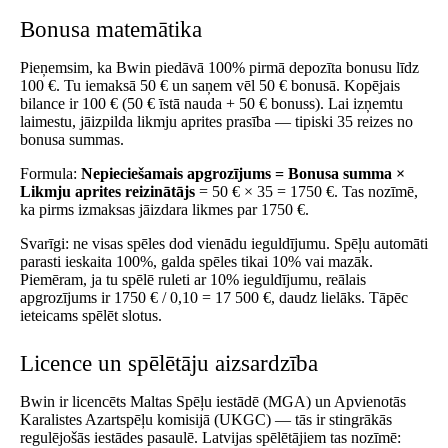
Bonusa matemātika
Pieņemsim, ka Bwin piedāvā 100% pirmā depozīta bonusu līdz
100 €. Tu iemaksā 50 € un saņem vēl 50 € bonusā. Kopējais
bilance ir 100 € (50 € īstā nauda + 50 € bonuss). Lai izņemtu
laimestu, jāizpilda likmju aprites prasība — tipiski 35 reizes no
bonusa summas.
Formula:
Nepieciešamais apgrozījums = Bonusa summa ×
Likmju aprites reizinātājs
= 50 € × 35 = 1750 €. Tas nozīmē,
ka pirms izmaksas jāizdara likmes par 1750 €.
Svarīgi: ne visas spēles dod vienādu ieguldījumu. Spēļu automāti
parasti ieskaita 100%, galda spēles tikai 10% vai mazāk.
Piemēram, ja tu spēlē ruleti ar 10% ieguldījumu, reālais
apgrozījums ir 1750 € / 0,10 = 17 500 €, daudz lielāks. Tāpēc
ieteicams spēlēt slotus.
Licence un spēlētāju aizsardzība
Bwin ir licencēts Maltas Spēļu iestādē (MGA) un Apvienotās
Karalistes Azartspēļu komisijā (UKGC) — tās ir stingrākās
regulējošās iestādes pasaulē. Latvijas spēlētājiem tas nozīmē: