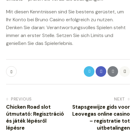
Mit diesen Kenntnissen sind Sie bestens gerüstet, um
Ihr Konto bei Bruno Casino erfolgreich zu nutzen.
Denken Sie daran: Verantwortungsvolles Spielen steht
immer an erster Stelle. Setzen Sie sich Limits und
genießen Sie das Spielerlebnis.
PREVIOUS
NEXT
Chicken Road slot
Stapsgewijze gids voor
útmutató: Regisztráció
Leovegas online casino
és játék lépésről
– registratie tot
lépésre
uitbetalingen