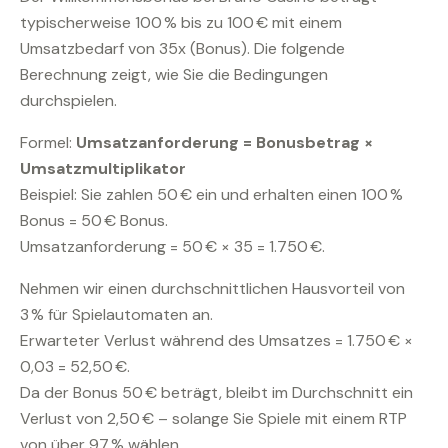
typischerweise 100 % bis zu 100 € mit einem
Umsatzbedarf von 35x (Bonus). Die folgende
Berechnung zeigt, wie Sie die Bedingungen
durchspielen.
Formel:
Umsatzanforderung = Bonusbetrag ×
Umsatzmultiplikator
Beispiel: Sie zahlen 50 € ein und erhalten einen 100 %
Bonus = 50 € Bonus.
Umsatzanforderung = 50 € × 35 = 1.750 €.
Nehmen wir einen durchschnittlichen Hausvorteil von
3 % für Spielautomaten an.
Erwarteter Verlust während des Umsatzes = 1.750 € ×
0,03 = 52,50 €.
Da der Bonus 50 € beträgt, bleibt im Durchschnitt ein
Verlust von 2,50 € – solange Sie Spiele mit einem RTP
von über 97 % wählen.