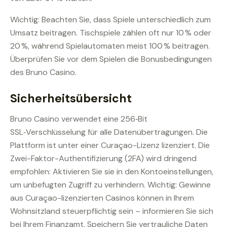
Wichtig: Beachten Sie, dass Spiele unterschiedlich zum
Umsatz beitragen. Tischspiele zählen oft nur 10 % oder
20 %, während Spielautomaten meist 100 % beitragen.
Überprüfen Sie vor dem Spielen die Bonusbedingungen
des Bruno Casino.
Sicherheitsübersicht
Bruno Casino verwendet eine 256‑Bit
SSL‑Verschlüsselung für alle Datenübertragungen. Die
Plattform ist unter einer Curaçao-Lizenz lizenziert. Die
Zwei-Faktor-Authentifizierung (2FA) wird dringend
empfohlen: Aktivieren Sie sie in den Kontoeinstellungen,
um unbefugten Zugriff zu verhindern. Wichtig: Gewinne
aus Curaçao-lizenzierten Casinos können in Ihrem
Wohnsitzland steuerpflichtig sein – informieren Sie sich
bei Ihrem Finanzamt. Speichern Sie vertrauliche Daten