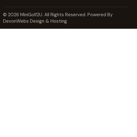
© 2026 MiniGolf2U. All Rights Reserved. Powered By
DevonWebs Design & Hosting