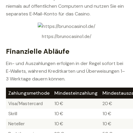
niemals auf öffentlichen Computern und nutzen Sie ein
separates E‑Mail-Konto für das Casino.
https://brunocasino1.de/
Finanzielle Abläufe
Ein- und Auszahlungen erfolgen in der Regel sofort bei
E‑Wallets, während Kreditkarten und Überweisungen 1–
3 Werktage dauern können.
Zahlungsmethode
Mindesteinzahlung
Mindestausz
Visa/Mastercard
10 €
20 €
Skrill
10 €
10 €
Neteller
10 €
10 €