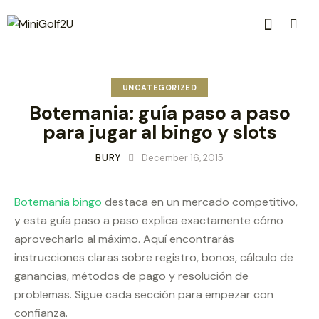
UNCATEGORIZED
Botemania: guía paso a paso
para jugar al bingo y slots
BURY
December 16, 2015
Botemania bingo
destaca en un mercado competitivo,
y esta guía paso a paso explica exactamente cómo
aprovecharlo al máximo. Aquí encontrarás
instrucciones claras sobre registro, bonos, cálculo de
ganancias, métodos de pago y resolución de
problemas. Sigue cada sección para empezar con
confianza.