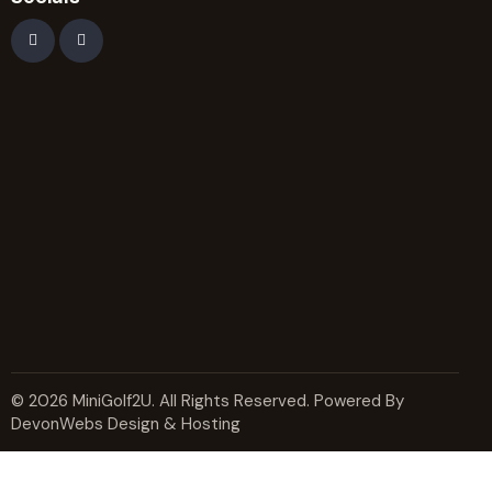
© 2026 MiniGolf2U. All Rights Reserved. Powered By
DevonWebs Design & Hosting