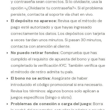
y contraseña sean correctos. Si lo olvidaste, usa la
opción «¿Olvidaste tu contraseña?». Si el problema
persiste, contacta al soporte vía chat en vivo.
El depósito no aparece:
Revisa que el método de
pago esté autorizado y que hayas ingresado
correctamente los datos. Los depósitos con tarjeta
a veces tardan unos minutos. Si pasan 30 minutos,
contacta con atención al cliente.
No puedo retirar fondos:
Comprueba que has
cumplido el requisito de apuesta del bono y que has
completado la verificación KYC. También verifica que
el método de retiro admita tu país.
El bono no se activa:
Asegúrate de haber
introducido el código promocional si era necesario.
Revisa los términos: algunos bonos solo aplican a
juegos específicos (bingo o slots).
Problemas de conexión o carga del juego:
Borra