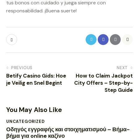
tus bonos con cuidado y juega siempre con
responsabilidad. ¡Buena suerte!
PREVIOUS
NEXT
Betify Casino Gids: Hoe
How to Claim Jackpot
je Veilig en Snel Begint
City Offers – Step-by-
Step Guide
You May Also Like
UNCATEGORIZED
Οδηγός εγγραφής και στοιχηματισμού – Βήμα-
βήμα για online καζίνο