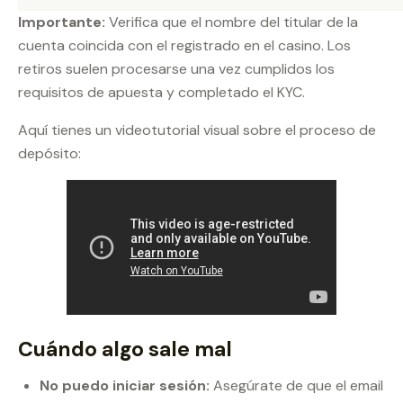
Importante:
Verifica que el nombre del titular de la
cuenta coincida con el registrado en el casino. Los
retiros suelen procesarse una vez cumplidos los
requisitos de apuesta y completado el KYC.
Aquí tienes un videotutorial visual sobre el proceso de
depósito:
Cuándo algo sale mal
No puedo iniciar sesión:
Asegúrate de que el email