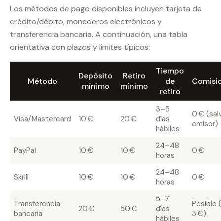
Los métodos de pago disponibles incluyen tarjeta de
crédito/débito, monederos electrónicos y
transferencia bancaria. A continuación, una tabla
orientativa con plazos y límites típicos:
Tiempo
Depósito
Retiro
Método
de
Comisi
mínimo
mínimo
retiro
3–5
0 € (sal
Visa/Mastercard
10 €
20 €
días
emisor)
hábiles
24–48
PayPal
10 €
10 €
0 €
horas
24–48
Skrill
10 €
10 €
0 €
horas
5–7
Transferencia
Posible 
20 €
50 €
días
bancaria
3 €)
hábiles