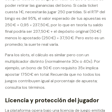
poder retirar las ganancias del bono. Si cada ticket
cuesta 1 €, necesitarás jugar 250 partidas. Si el RTP del
bingo es del 95%, el valor esperado de tus apuestas es
250 € × 0,95 = 237,50 €, por lo que en teoría tu saldo
final podría ser 237,50 € + el depósito original (50 €)
menos lo apostado (250 €) = 37,50 €. Pero esto es un
promedio; la suerte real varía.
Para los slots, el cálculo es similar pero con un
multiplicador distinto (normalmente 30x o 40x). Por
ejemplo, un bono de 50 € con requisito 35x implica
apostar 1750 € en total. Recuerda que no todos los
juegos contribuyen igual al porcentaje de apuesta;
consulta los términos.
Licencia y protección del jugador
La plataforma opera bajo una licencia de juego emitida