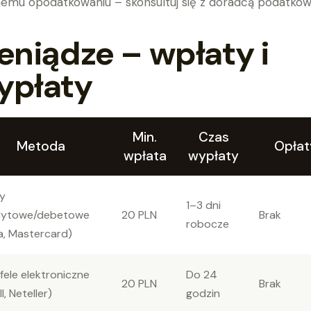
nemu opodatkowaniu – skonsultuj się z doradcą podatko
eniądze – wpłaty i
ypłaty
Min.
Czas
Metoda
Opłat
wpłata
wypłaty
ty
1–3 dni
dytowe/debetowe
20 PLN
Brak
robocze
a, Mastercard)
fele elektroniczne
Do 24
20 PLN
Brak
ll, Neteller)
godzin