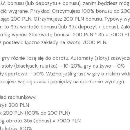
ść bonusu (lub depozytu + bonusu), zanim będziesz móg
cić wygrane. Przykład: Otrzymujesz 100% bonusu do 200
cając 200 PLN. Otrzymujesz 200 PLN bonusu. Typowy 
u to 35x wartość bonusu (lub 35x depozyt + bonus). Zał
móg wynosi 35x kwotę bonusu: 200 PLN * 35 = 7000 PL
z postawić łączne zakłady na kwotę 7000 PLN.
 gry różnie liczą się do obrotu. Automaty (sloty) zazwycz
 stoły (blackjack, ruletka) – 10-20%, gry na żywo – 0%,
dy sportowe – 50%. Ważne: jeśli grasz w gry o niskim wkła
ebujesz więcej czasu i pieniędzy na spełnienie wymogu.
ład rachunkowy:
zyt: 200 PLN
s: 200 PLN (100% do 200 PLN)
g obrotu: 35x (bonus) = 7000 PLN
 slotów: 100%