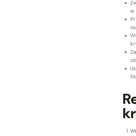
Zw
w 
Pr
os
Wy
kr
Za
ob
Us
Sk
Re
k
We