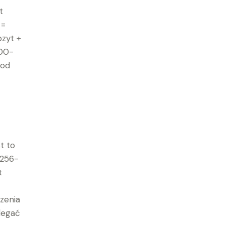
t
 =
ozyt +
400-
 od
st to
 256-
t
zenia
legać