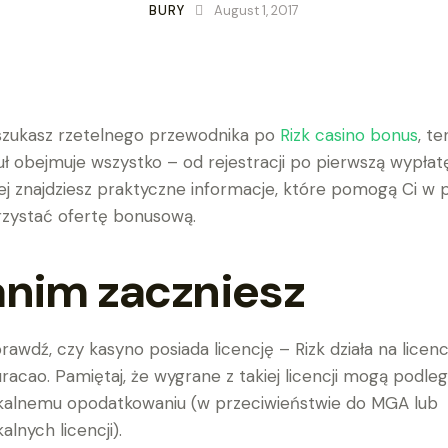
BURY
August 1, 2017
 szukasz rzetelnego przewodnika po
Rizk casino bonus
, te
uł obejmuje wszystko – od rejestracji po pierwszą wypłat
ej znajdziesz praktyczne informacje, które pomogą Ci w p
zystać ofertę bonusową.
anim zaczniesz
rawdź, czy kasyno posiada licencję – Rizk działa na licencj
racao. Pamiętaj, że wygrane z takiej licencji mogą podle
kalnemu opodatkowaniu (w przeciwieństwie do MGA lub
kalnych licencji).