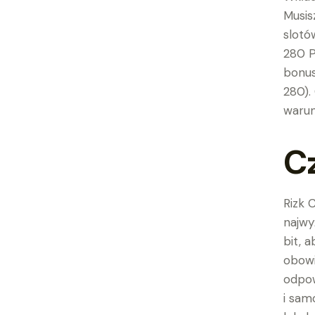
Musis
slotó
280 P
bonus
280).
warun
C
Rizk 
najwy
bit, 
obowi
odpow
i sam