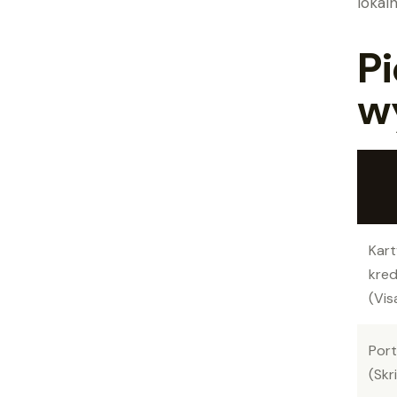
lokal
Pi
w
Kar
kre
(Vis
Port
(Skri