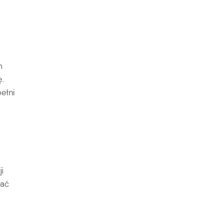
n
ę.
ełni
i
gać