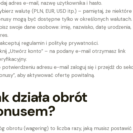
daj adres e-mail, nazwę użytkownika i hasło.
bierz walutę (PLN, EUR, USD itp.) – pamiętaj, że niektóre
nusy mogą być dostępne tylko w określonych walutach.
isz swoje dane osobowe: imię, nazwisko, datę urodzenia,
res.
akceptuj regulamin i politykę prywatności.
iknij „Utwórz konto” – na podany e-mail otrzymasz link
ryfikacyjny.
 potwierdzeniu adresu e-mail zaloguj się i przejdź do sekc
onusy”, aby aktywować ofertę powitalną.
k działa obrót
onusem?
 obrotu (wagering) to liczba razy, jaką musisz postawić