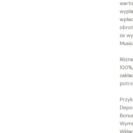
warto
wypła
wpła
obrot
że wy
Musis
Różne
100%,
zakła
potrz
Przyk
Depo
Bonu
Wymó
Wkład