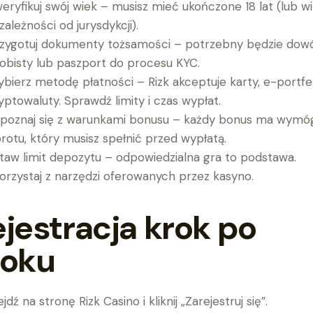
eryfikuj swój wiek – musisz mieć ukończone 18 lat (lub wi
zależności od jurysdykcji).
zygotuj dokumenty tożsamości – potrzebny będzie dow
obisty lub paszport do procesu KYC.
bierz metodę płatności – Rizk akceptuje karty, e-portfel
yptowaluty. Sprawdź limity i czas wypłat.
poznaj się z warunkami bonusu – każdy bonus ma wymó
rotu, który musisz spełnić przed wypłatą.
taw limit depozytu – odpowiedzialna gra to podstawa.
orzystaj z narzędzi oferowanych przez kasyno.
jestracja krok po
roku
jdź na stronę Rizk Casino i kliknij „Zarejestruj się”.