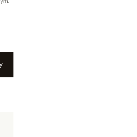
wym.
y