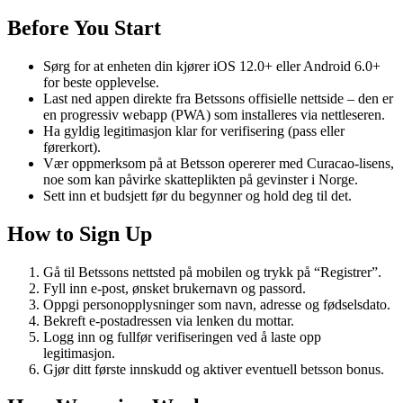
Before You Start
Sørg for at enheten din kjører iOS 12.0+ eller Android 6.0+
for beste opplevelse.
Last ned appen direkte fra Betssons offisielle nettside – den er
en progressiv webapp (PWA) som installeres via nettleseren.
Ha gyldig legitimasjon klar for verifisering (pass eller
førerkort).
Vær oppmerksom på at Betsson opererer med Curacao-lisens,
noe som kan påvirke skatteplikten på gevinster i Norge.
Sett inn et budsjett før du begynner og hold deg til det.
How to Sign Up
Gå til Betssons nettsted på mobilen og trykk på “Registrer”.
Fyll inn e-post, ønsket brukernavn og passord.
Oppgi personopplysninger som navn, adresse og fødselsdato.
Bekreft e-postadressen via lenken du mottar.
Logg inn og fullfør verifiseringen ved å laste opp
legitimasjon.
Gjør ditt første innskudd og aktiver eventuell betsson bonus.