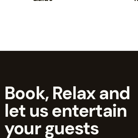
Book, Relax and
let us entertain
your guests