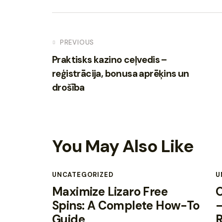
PREVIOUS
Praktisks kazino ceļvedis –
reģistrācija, bonusa aprēķins un
drošība
You May Also Like
UNCATEGORIZED
U
Maximize Lizaro Free
O
Spins: A Complete How-To
–
Guide
R