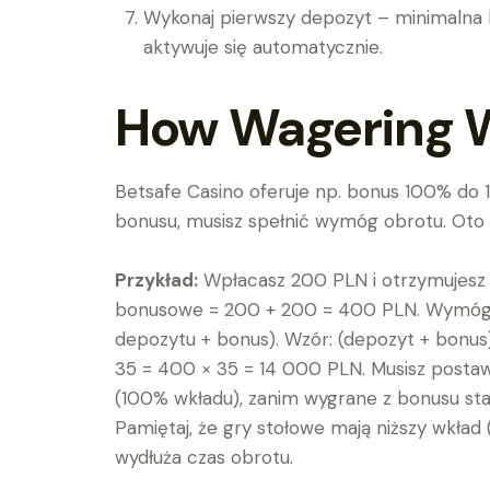
Wykonaj pierwszy depozyt – minimalna 
aktywuje się automatycznie.
How Wagering 
Betsafe Casino oferuje np. bonus 100% do
bonusu, musisz spełnić wymóg obrotu. Oto 
Przykład:
Wpłacasz 200 PLN i otrzymujesz
bonusowe = 200 + 200 = 400 PLN. Wymóg 
depozytu + bonus). Wzór: (depozyt + bonu
35 = 400 × 35 = 14 000 PLN. Musisz postaw
(100% wkładu), zanim wygrane z bonusu sta
Pamiętaj, że gry stołowe mają niższy wkład 
wydłuża czas obrotu.