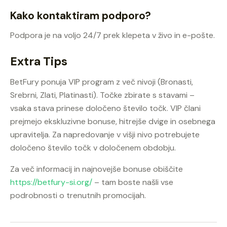
Kako kontaktiram podporo?
Podpora je na voljo 24/7 prek klepeta v živo in e-pošte.
Extra Tips
BetFury ponuja VIP program z več nivoji (Bronasti,
Srebrni, Zlati, Platinasti). Točke zbirate s stavami –
vsaka stava prinese določeno število točk. VIP člani
prejmejo ekskluzivne bonuse, hitrejše dvige in osebnega
upravitelja. Za napredovanje v višji nivo potrebujete
določeno število točk v določenem obdobju.
Za več informacij in najnovejše bonuse obiščite
https://betfury-si.org/
– tam boste našli vse
podrobnosti o trenutnih promocijah.