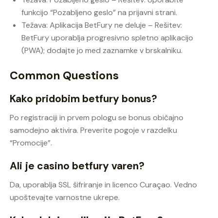
funkcijo “Pozabljeno geslo” na prijavni strani.
Težava: Aplikacija BetFury ne deluje – Rešitev:
BetFury uporablja progresivno spletno aplikacijo
(PWA); dodajte jo med zaznamke v brskalniku.
Common Questions
Kako pridobim betfury bonus?
Po registraciji in prvem pologu se bonus običajno
samodejno aktivira. Preverite pogoje v razdelku
“Promocije”.
Ali je casino betfury varen?
Da, uporablja SSL šifriranje in licenco Curaçao. Vedno
upoštevajte varnostne ukrepe.