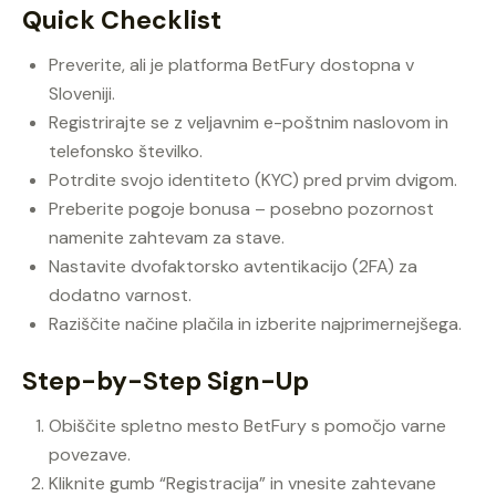
Quick Checklist
Preverite, ali je platforma BetFury dostopna v
Sloveniji.
Registrirajte se z veljavnim e-poštnim naslovom in
telefonsko številko.
Potrdite svojo identiteto (KYC) pred prvim dvigom.
Preberite pogoje bonusa – posebno pozornost
namenite zahtevam za stave.
Nastavite dvofaktorsko avtentikacijo (2FA) za
dodatno varnost.
Raziščite načine plačila in izberite najprimernejšega.
Step-by-Step Sign-Up
Obiščite spletno mesto BetFury s pomočjo varne
povezave.
Kliknite gumb “Registracija” in vnesite zahtevane