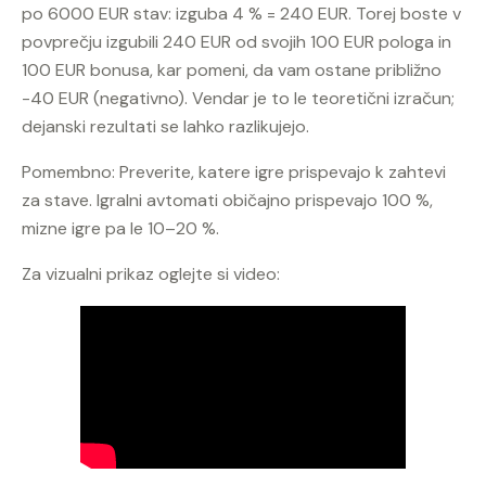
po 6000 EUR stav: izguba 4 % = 240 EUR. Torej boste v
povprečju izgubili 240 EUR od svojih 100 EUR pologa in
100 EUR bonusa, kar pomeni, da vam ostane približno
-40 EUR (negativno). Vendar je to le teoretični izračun;
dejanski rezultati se lahko razlikujejo.
Pomembno: Preverite, katere igre prispevajo k zahtevi
za stave. Igralni avtomati običajno prispevajo 100 %,
mizne igre pa le 10–20 %.
Za vizualni prikaz oglejte si video: