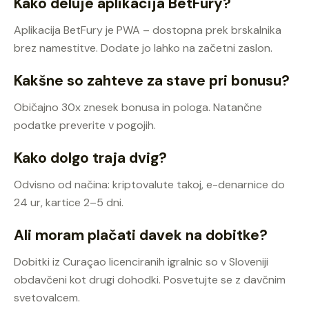
Kako deluje aplikacija BetFury?
Aplikacija BetFury je PWA – dostopna prek brskalnika
brez namestitve. Dodate jo lahko na začetni zaslon.
Kakšne so zahteve za stave pri bonusu?
Običajno 30x znesek bonusa in pologa. Natančne
podatke preverite v pogojih.
Kako dolgo traja dvig?
Odvisno od načina: kriptovalute takoj, e-denarnice do
24 ur, kartice 2–5 dni.
Ali moram plačati davek na dobitke?
Dobitki iz Curaçao licenciranih igralnic so v Sloveniji
obdavčeni kot drugi dohodki. Posvetujte se z davčnim
svetovalcem.