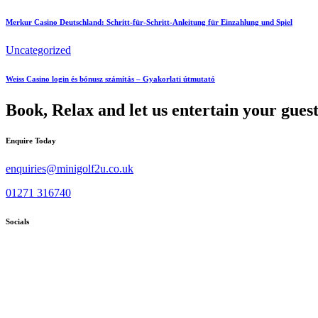
Merkur Casino Deutschland: Schritt-für-Schritt-Anleitung für Einzahlung und Spiel
Uncategorized
Weiss Casino login és bónusz számítás – Gyakorlati útmutató
Book, Relax and let us entertain your guest
Enquire Today
enquiries@minigolf2u.co.uk
01271 316740
Socials