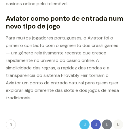
casinos online pelo telemóvel.
Aviator como ponto de entrada num
novo tipo de jogo
Para muitos jogadores portugueses, o Aviator foi o
primeiro contacto com o segmento dos crash games
— um género relativamente recente que cresce
rapidamente no universo do casino online. A
simplicidade das regras, a rapidez das rondas e a
transparência do sistema Provably Fair tornam o
Aviator um ponto de entrada natural para quem quer
explorar algo diferente das slots e dos jogos de mesa
tradicionais.