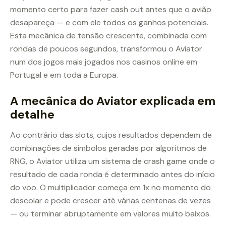
momento certo para fazer cash out antes que o avião
desapareça — e com ele todos os ganhos potenciais.
Esta mecânica de tensão crescente, combinada com
rondas de poucos segundos, transformou o Aviator
num dos jogos mais jogados nos casinos online em
Portugal e em toda a Europa.
A mecânica do Aviator explicada em
detalhe
Ao contrário das slots, cujos resultados dependem de
combinações de símbolos geradas por algoritmos de
RNG, o Aviator utiliza um sistema de crash game onde o
resultado de cada ronda é determinado antes do início
do voo. O multiplicador começa em 1x no momento do
descolar e pode crescer até várias centenas de vezes
— ou terminar abruptamente em valores muito baixos.