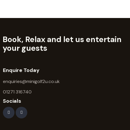
Book, Relax and let us entertain
your guests
Enquire Today
enquiries@minigolf2u.co.uk
01271 316740
Socials