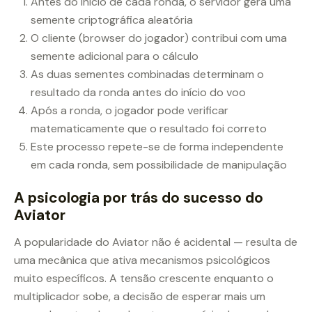
Antes do início de cada ronda, o servidor gera uma
semente criptográfica aleatória
O cliente (browser do jogador) contribui com uma
semente adicional para o cálculo
As duas sementes combinadas determinam o
resultado da ronda antes do início do voo
Após a ronda, o jogador pode verificar
matematicamente que o resultado foi correto
Este processo repete-se de forma independente
em cada ronda, sem possibilidade de manipulação
A psicologia por trás do sucesso do
Aviator
A popularidade do Aviator não é acidental — resulta de
uma mecânica que ativa mecanismos psicológicos
muito específicos. A tensão crescente enquanto o
multiplicador sobe, a decisão de esperar mais um