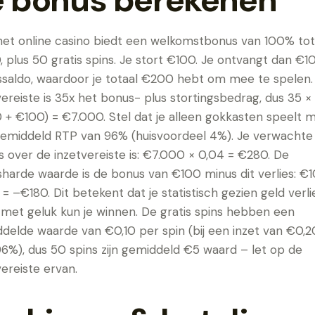
e bonus berekenen
 het online casino biedt een welkomstbonus van 100% to
 plus 50 gratis spins. Je stort €100. Je ontvangt dan €1
saldo, waardoor je totaal €200 hebt om mee te spelen.
vereiste is 35x het bonus- plus stortingsbedrag, dus 35 ×
 + €100) = €7.000. Stel dat je alleen gokkasten speelt 
emiddeld RTP van 96% (huisvoordeel 4%). Je verwachte
es over de inzetvereiste is: €7.000 × 0,04 = €280. De
harde waarde is de bonus van €100 minus dit verlies: €
= –€180. Dit betekent dat je statistisch gezien geld verli
met geluk kun je winnen. De gratis spins hebben een
delde waarde van €0,10 per spin (bij een inzet van €0,2
6%), dus 50 spins zijn gemiddeld €5 waard – let op de
vereiste ervan.