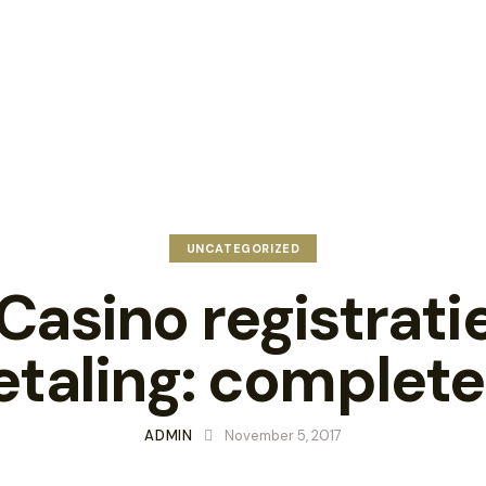
UNCATEGORIZED
 Casino registrati
etaling: complete
ADMIN
November 5, 2017