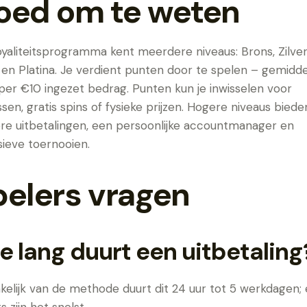
oed om te weten
oyaliteitsprogramma kent meerdere niveaus: Brons, Zilver
en Platina. Je verdient punten door te spelen – gemidde
per €10 ingezet bedrag. Punten kun je inwisselen voor
sen, gratis spins of fysieke prijzen. Hogere niveaus biede
ere uitbetalingen, een persoonlijke accountmanager en
sieve toernooien.
pelers vragen
e lang duurt een uitbetaling
kelijk van de methode duurt dit 24 uur tot 5 werkdagen;