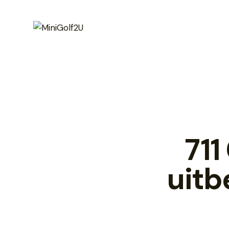
711
uitb