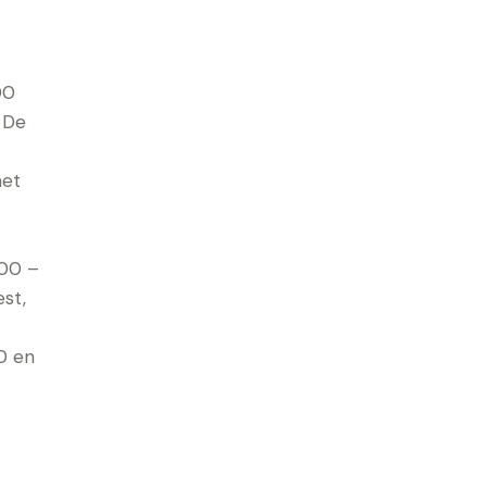
t
00
 De
met
100 –
est,
0 en