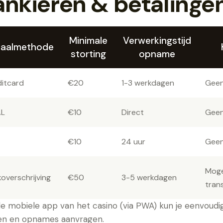
ankieren & betalinge
Minimale
Verwerkingstijd
taalmethode
storting
opname
ditcard
€20
1-3 werkdagen
Gee
AL
€10
Direct
Gee
l
€10
24 uur
Gee
Moge
overschrijving
€50
3-5 werkdagen
tran
e mobiele app van het casino (via PWA) kun je eenvoudi
en en opnames aanvragen.