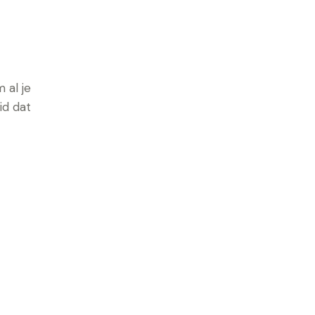
 al je
id dat