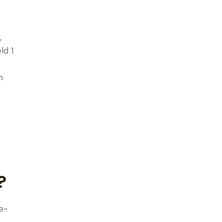
,
ld 1
n
?
 e-