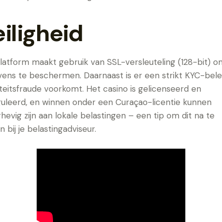
iligheid
latform maakt gebruik van SSL-versleuteling (128-bit) om
ens te beschermen. Daarnaast is er een strikt KYC-bele
iteitsfraude voorkomt. Het casino is gelicenseerd en
uleerd, en winnen onder een Curaçao-licentie kunnen
hevig zijn aan lokale belastingen – een tip om dit na te
n bij je belastingadviseur.