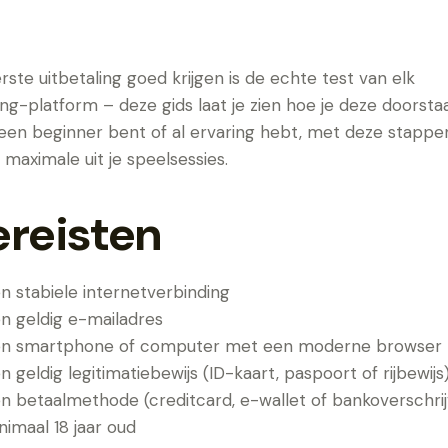
rste uitbetaling goed krijgen is de echte test van elk
ng-platform – deze gids laat je zien hoe je deze doorstaa
 een beginner bent of al ervaring hebt, met deze stappe
t maximale uit je speelsessies.
ereisten
n stabiele internetverbinding
n geldig e-mailadres
n smartphone of computer met een moderne browser
n geldig legitimatiebewijs (ID-kaart, paspoort of rijbewijs
n betaalmethode (creditcard, e-wallet of bankoverschrij
nimaal 18 jaar oud