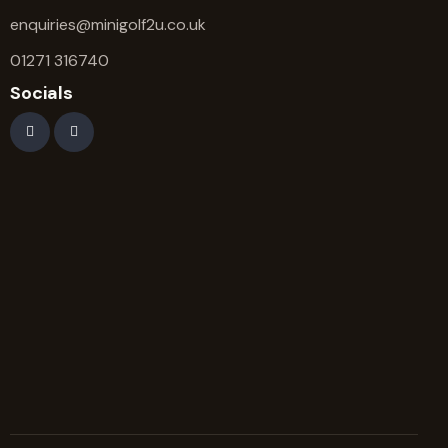
enquiries@minigolf2u.co.uk
01271 316740
Socials