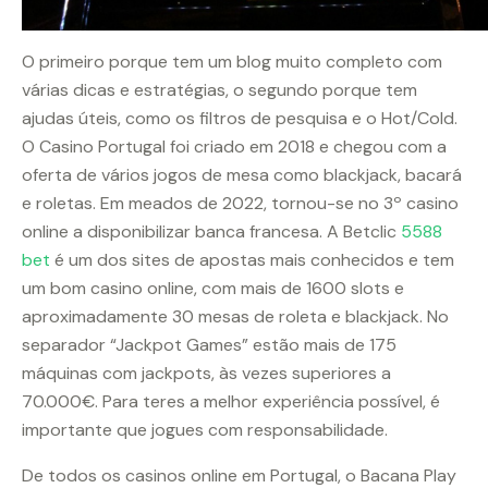
O primeiro porque tem um blog muito completo com
várias dicas e estratégias, o segundo porque tem
ajudas úteis, como os filtros de pesquisa e o Hot/Cold.
O Casino Portugal foi criado em 2018 e chegou com a
oferta de vários jogos de mesa como blackjack, bacará
e roletas. Em meados de 2022, tornou-se no 3º casino
online a disponibilizar banca francesa. A Betclic
5588
bet
é um dos sites de apostas mais conhecidos e tem
um bom casino online, com mais de 1600 slots e
aproximadamente 30 mesas de roleta e blackjack. No
separador “Jackpot Games” estão mais de 175
máquinas com jackpots, às vezes superiores a
70.000€. Para teres a melhor experiência possível, é
importante que jogues com responsabilidade.
De todos os casinos online em Portugal, o Bacana Play