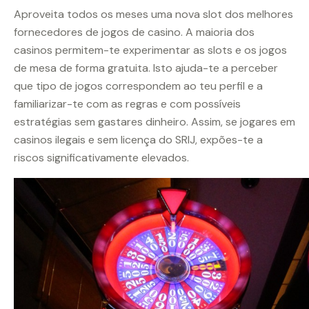
Aproveita todos os meses uma nova slot dos melhores
fornecedores de jogos de casino. A maioria dos
casinos permitem-te experimentar as slots e os jogos
de mesa de forma gratuita. Isto ajuda-te a perceber
que tipo de jogos correspondem ao teu perfil e a
familiarizar-te com as regras e com possíveis
estratégias sem gastares dinheiro. Assim, se jogares em
casinos ilegais e sem licença do SRIJ, expões-te a
riscos significativamente elevados.