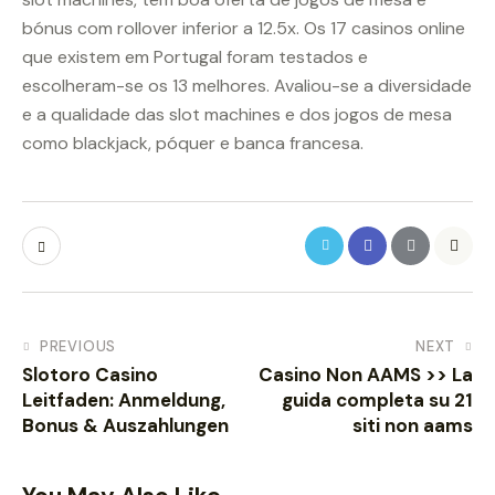
bónus com rollover inferior a 12.5x. Os 17 casinos online
que existem em Portugal foram testados e
escolheram-se os 13 melhores. Avaliou-se a diversidade
e a qualidade das slot machines e dos jogos de mesa
como blackjack, póquer e banca francesa.
PREVIOUS
NEXT
Slotoro Casino
Casino Non AAMS >> La
Leitfaden: Anmeldung,
guida completa su 21
Bonus & Auszahlungen
siti non aams